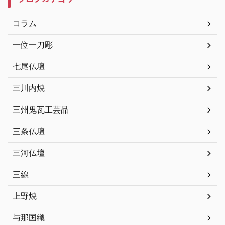
コラム
一位一刀彫
七尾仏壇
三川内焼
三州鬼瓦工芸品
三条仏壇
三河仏壇
三線
上野焼
与那国織