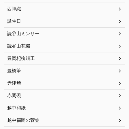
西陣織
誕生日
読谷山ミンサー
読谷山花織
豊岡杞柳細工
豊橋筆
赤津焼
赤間硯
越中和紙
越中福岡の菅笠