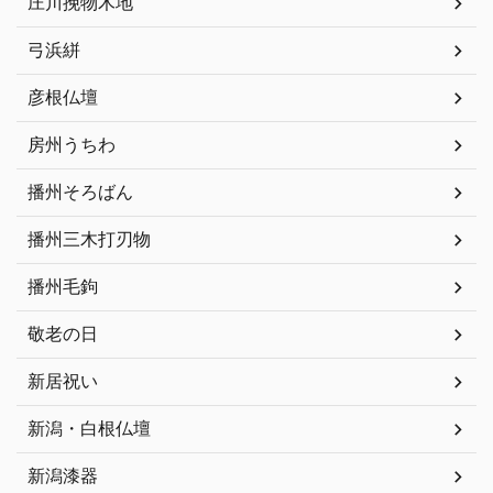
庄川挽物木地
弓浜絣
彦根仏壇
房州うちわ
播州そろばん
播州三木打刃物
播州毛鉤
敬老の日
新居祝い
新潟・白根仏壇
新潟漆器