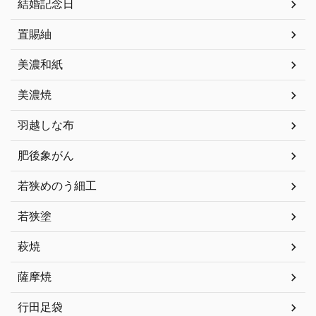
結婚記念日
置賜紬
美濃和紙
美濃焼
羽越しな布
肥後象がん
若狭めのう細工
若狭塗
萩焼
薩摩焼
行田足袋