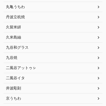
丸亀うちわ
丹波立杭焼
久留米絣
久米島紬
九谷和グラス
九谷焼
二風谷アットゥㇱ
二風谷イタ
井波彫刻
京うちわ