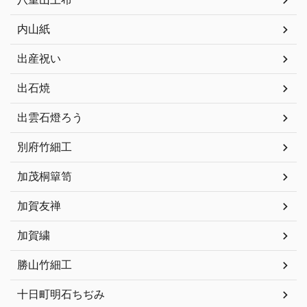
内山紙
出産祝い
出石焼
出雲石燈ろう
別府竹細工
加茂桐簞笥
加賀友禅
加賀繍
勝山竹細工
十日町明石ちぢみ