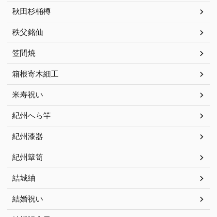
秋田杉桶樽
秩父銘仙
笠間焼
箱根寄木細工
米寿祝い
紀州へら竿
紀州漆器
紀州簞笥
結城紬
結婚祝い