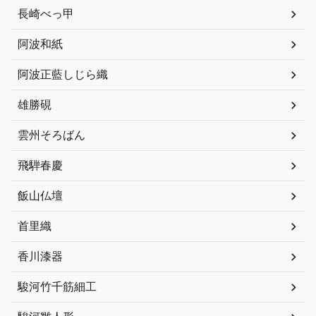
長崎べっ甲
阿波和紙
阿波正藍しじら織
雄勝硯
雲州そろばん
飛騨春慶
飯山仏壇
首里織
香川漆器
駿河竹千筋細工