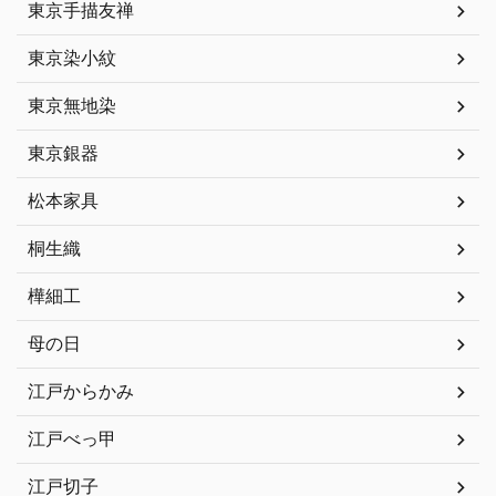
東京手描友禅
東京染小紋
東京無地染
東京銀器
松本家具
桐生織
樺細工
母の日
江戸からかみ
江戸べっ甲
江戸切子