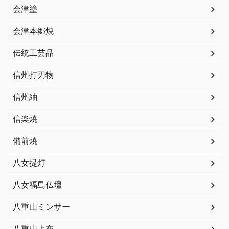
会津塗
会津本郷焼
伝統工芸品
信州打刃物
信州紬
信楽焼
備前焼
八女提灯
八女福島仏壇
八重山ミンサー
八重山上布