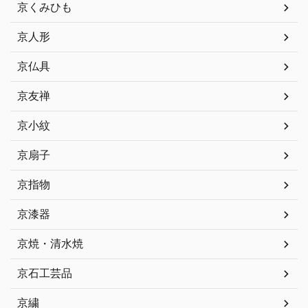
京くみひも
京人形
京仏具
京友禅
京小紋
京扇子
京指物
京漆器
京焼・清水焼
京石工芸品
京繍