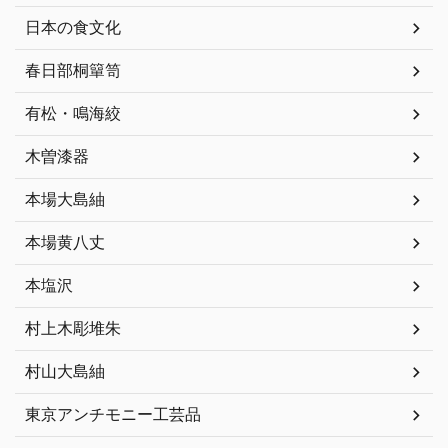
日本の食文化
春日部桐簞笥
有松・鳴海絞
木曽漆器
本場大島紬
本場黄八丈
本塩沢
村上木彫堆朱
村山大島紬
東京アンチモニー工芸品