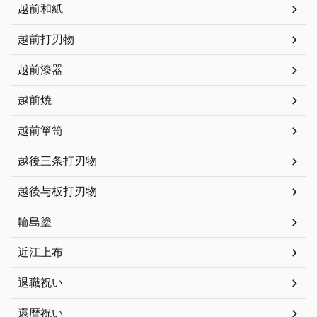
越前和紙
越前打刃物
越前漆器
越前焼
越前箪笥
越後三条打刃物
越後与板打刃物
輪島塗
近江上布
退職祝い
還暦祝い