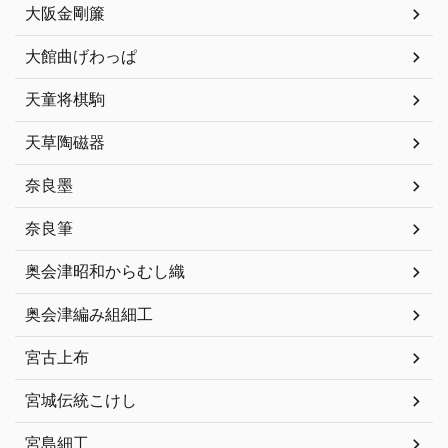
大阪金剛簾
大館曲げわっぱ
天童将棋駒
天草陶磁器
奈良墨
奈良筆
奥会津昭和からむし織
奥会津編み組細工
宮古上布
宮城伝統こけし
宮島細工