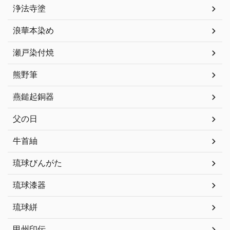
浄法寺塗
浪華本染め
瀬戸染付焼
熊野筆
燕鎚起銅器
父の日
牛首紬
琉球びんがた
琉球漆器
琉球絣
甲州印伝