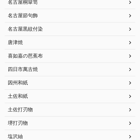
名古屋桐簞笥
名古屋節句飾
名古屋黒紋付染
唐津焼
喜如嘉の芭蕉布
四日市萬古焼
因州和紙
土佐和紙
土佐打刃物
堺打刃物
塩沢紬