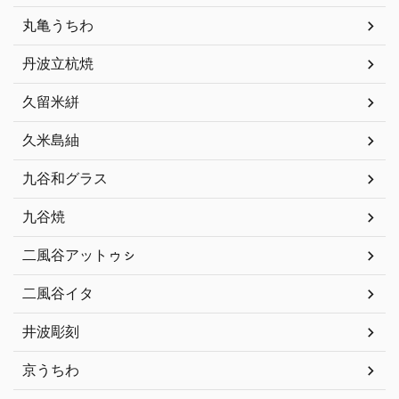
丸亀うちわ
丹波立杭焼
久留米絣
久米島紬
九谷和グラス
九谷焼
二風谷アットゥㇱ
二風谷イタ
井波彫刻
京うちわ