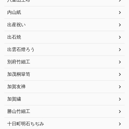
内山紙
出産祝い
出石焼
出雲石燈ろう
別府竹細工
加茂桐簞笥
加賀友禅
加賀繍
勝山竹細工
十日町明石ちぢみ