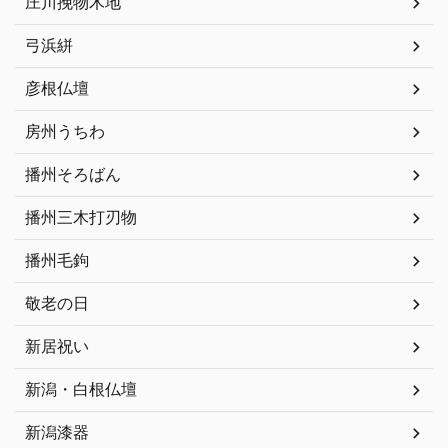
庄川挽物木地
弓浜絣
彦根仏壇
房州うちわ
播州そろばん
播州三木打刃物
播州毛鉤
敬老の日
新居祝い
新潟・白根仏壇
新潟漆器