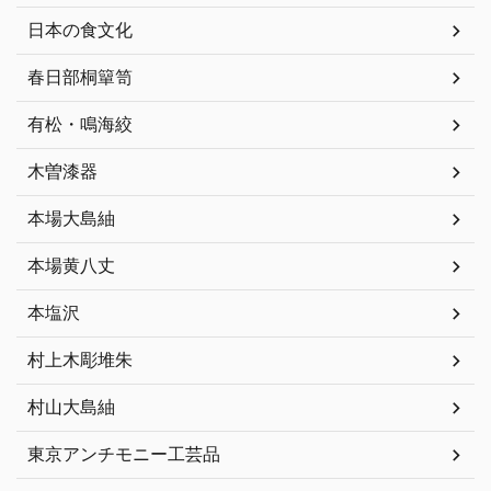
日本の食文化
春日部桐簞笥
有松・鳴海絞
木曽漆器
本場大島紬
本場黄八丈
本塩沢
村上木彫堆朱
村山大島紬
東京アンチモニー工芸品