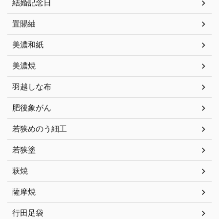
結婚記念日
置賜紬
美濃和紙
美濃焼
羽越しな布
肥後象がん
若狭めのう細工
若狭塗
萩焼
薩摩焼
行田足袋