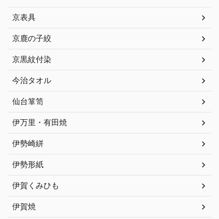
京表具
京鹿の子絞
京黒紋付染
今治タオル
仙台箪笥
伊万里・有田焼
伊勢崎絣
伊勢形紙
伊賀くみひも
伊賀焼