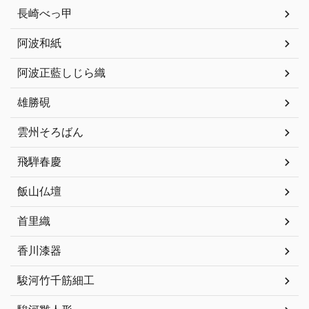
長崎べっ甲
阿波和紙
阿波正藍しじら織
雄勝硯
雲州そろばん
飛騨春慶
飯山仏壇
首里織
香川漆器
駿河竹千筋細工