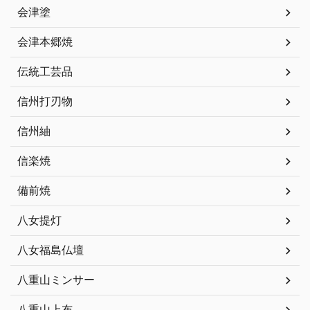
会津塗
会津本郷焼
伝統工芸品
信州打刃物
信州紬
信楽焼
備前焼
八女提灯
八女福島仏壇
八重山ミンサー
八重山上布