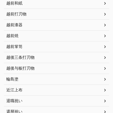
越前和紙
越前打刃物
越前漆器
越前焼
越前箪笥
越後三条打刃物
越後与板打刃物
輪島塗
近江上布
退職祝い
還暦祝い