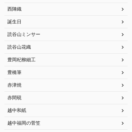
西陣織
誕生日
読谷山ミンサー
読谷山花織
豊岡杞柳細工
豊橋筆
赤津焼
赤間硯
越中和紙
越中福岡の菅笠