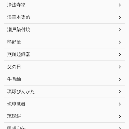
浄法寺塗
浪華本染め
瀬戸染付焼
熊野筆
燕鎚起銅器
父の日
牛首紬
琉球びんがた
琉球漆器
琉球絣
甲州印伝