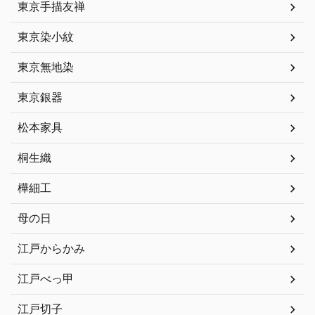
東京手描友禅
東京染小紋
東京無地染
東京銀器
松本家具
桐生織
樺細工
母の日
江戸からかみ
江戸べっ甲
江戸切子