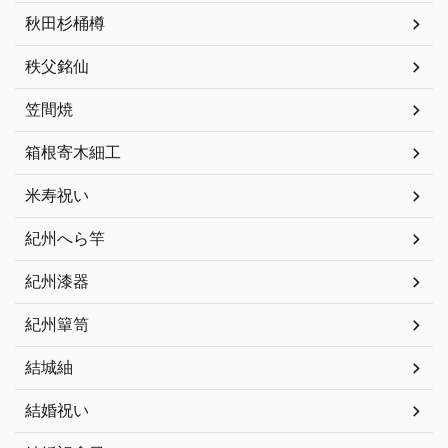
秋田杉桶樽
秩父銘仙
笠間焼
箱根寄木細工
米寿祝い
紀州へら竿
紀州漆器
紀州簞笥
結城紬
結婚祝い