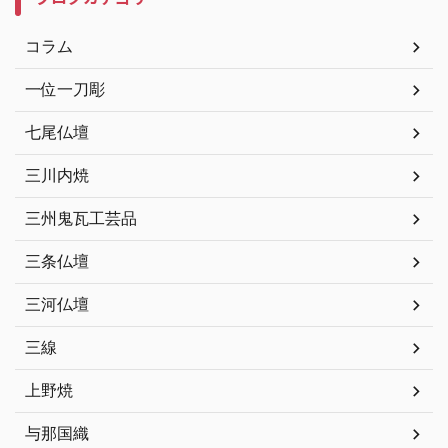
コラム
一位一刀彫
七尾仏壇
三川内焼
三州鬼瓦工芸品
三条仏壇
三河仏壇
三線
上野焼
与那国織