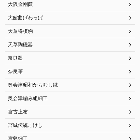
大阪金剛簾
大館曲げわっぱ
天童将棋駒
天草陶磁器
奈良墨
奈良筆
奥会津昭和からむし織
奥会津編み組細工
宮古上布
宮城伝統こけし
宮島細工