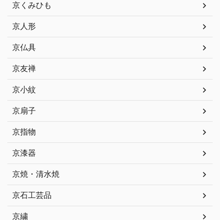
京くみひも
京人形
京仏具
京友禅
京小紋
京扇子
京指物
京漆器
京焼・清水焼
京石工芸品
京繍