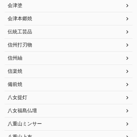
会津塗
会津本郷焼
伝統工芸品
信州打刃物
信州紬
信楽焼
備前焼
八女提灯
八女福島仏壇
八重山ミンサー
八重山上布