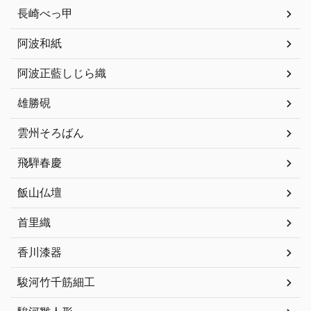
長崎べっ甲
阿波和紙
阿波正藍しじら織
雄勝硯
雲州そろばん
飛騨春慶
飯山仏壇
首里織
香川漆器
駿河竹千筋細工