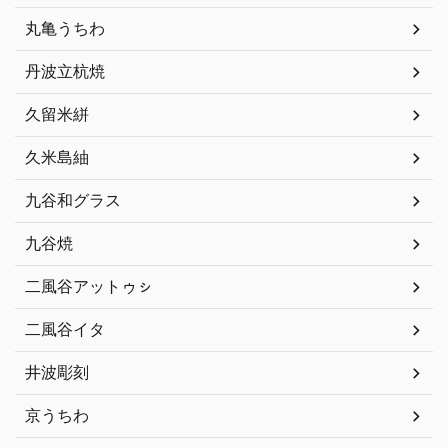
丸亀うちわ
丹波立杭焼
久留米絣
久米島紬
九谷和グラス
九谷焼
二風谷アットゥㇱ
二風谷イタ
井波彫刻
京うちわ