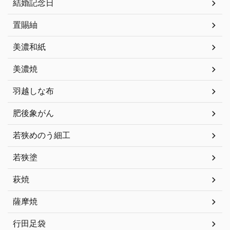
結婚記念日
置賜紬
美濃和紙
美濃焼
羽越しな布
肥後象がん
若狭めのう細工
若狭塗
萩焼
薩摩焼
行田足袋