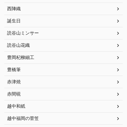
西陣織
誕生日
読谷山ミンサー
読谷山花織
豊岡杞柳細工
豊橋筆
赤津焼
赤間硯
越中和紙
越中福岡の菅笠