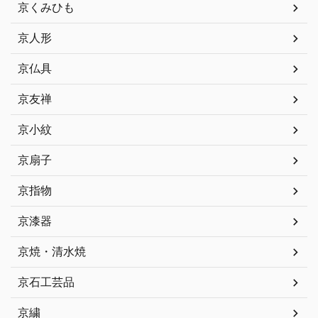
京くみひも
京人形
京仏具
京友禅
京小紋
京扇子
京指物
京漆器
京焼・清水焼
京石工芸品
京繍