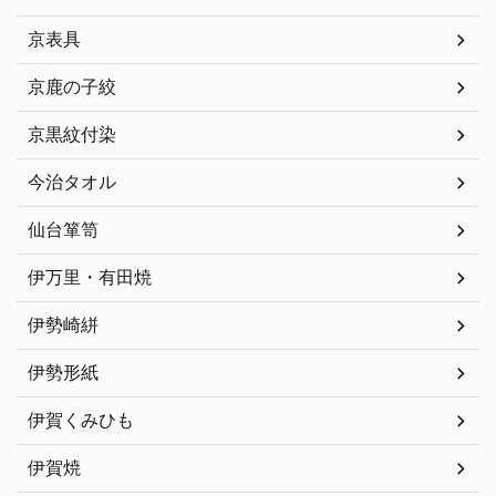
京表具
京鹿の子絞
京黒紋付染
今治タオル
仙台箪笥
伊万里・有田焼
伊勢崎絣
伊勢形紙
伊賀くみひも
伊賀焼