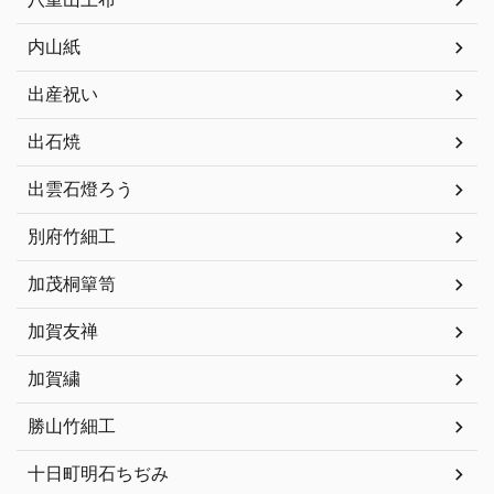
内山紙
出産祝い
出石焼
出雲石燈ろう
別府竹細工
加茂桐簞笥
加賀友禅
加賀繍
勝山竹細工
十日町明石ちぢみ