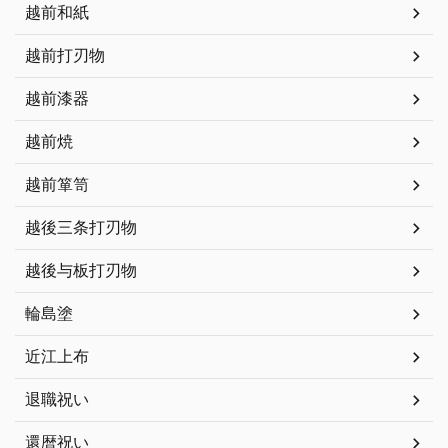
越前和紙
越前打刃物
越前漆器
越前焼
越前箪笥
越後三条打刃物
越後与板打刃物
輪島塗
近江上布
退職祝い
還暦祝い