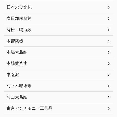
日本の食文化
春日部桐簞笥
有松・鳴海絞
木曽漆器
本場大島紬
本場黄八丈
本塩沢
村上木彫堆朱
村山大島紬
東京アンチモニー工芸品