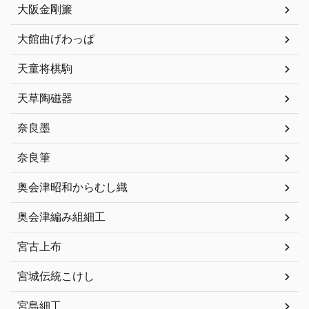
大阪金剛簾
大館曲げわっぱ
天童将棋駒
天草陶磁器
奈良墨
奈良筆
奥会津昭和からむし織
奥会津編み組細工
宮古上布
宮城伝統こけし
宮島細工