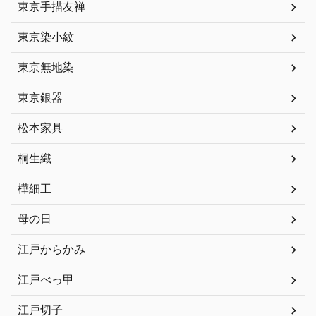
東京手描友禅
東京染小紋
東京無地染
東京銀器
松本家具
桐生織
樺細工
母の日
江戸からかみ
江戸べっ甲
江戸切子