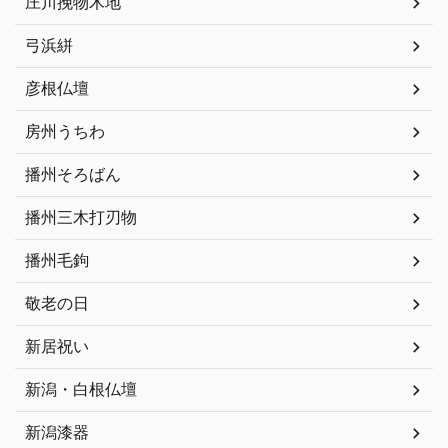
庄川挽物木地
弓浜絣
彦根仏壇
房州うちわ
播州そろばん
播州三木打刃物
播州毛鉤
敬老の日
新居祝い
新潟・白根仏壇
新潟漆器