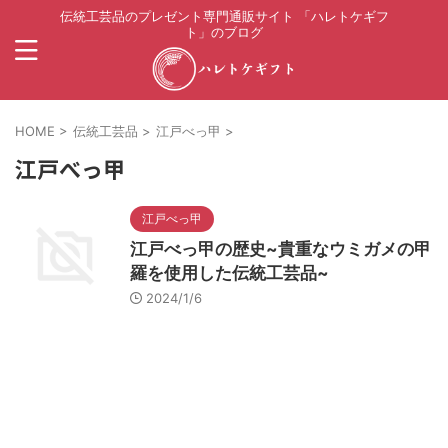
伝統工芸品のプレゼント専門通販サイト 「ハレトケギフ
ト」のブログ
HOME
>
伝統工芸品
>
江戸べっ甲
>
江戸べっ甲
江戸べっ甲
江戸べっ甲の歴史~貴重なウミガメの甲
羅を使用した伝統工芸品~
2024/1/6