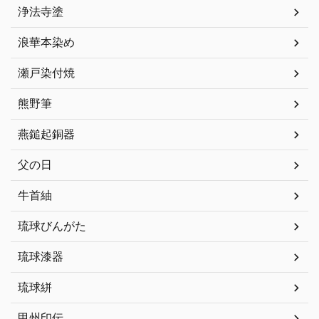
浄法寺塗
浪華本染め
瀬戸染付焼
熊野筆
燕鎚起銅器
父の日
牛首紬
琉球びんがた
琉球漆器
琉球絣
甲州印伝