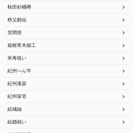
秋田杉桶樽
秩父銘仙
笠間焼
箱根寄木細工
米寿祝い
紀州へら竿
紀州漆器
紀州簞笥
結城紬
結婚祝い