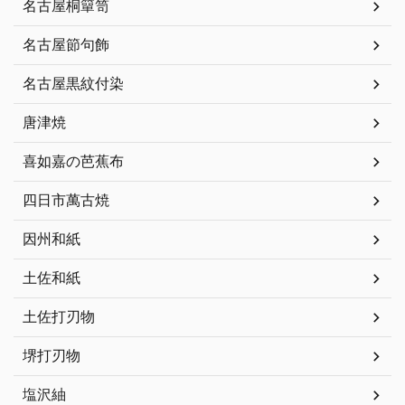
名古屋桐簞笥
名古屋節句飾
名古屋黒紋付染
唐津焼
喜如嘉の芭蕉布
四日市萬古焼
因州和紙
土佐和紙
土佐打刃物
堺打刃物
塩沢紬