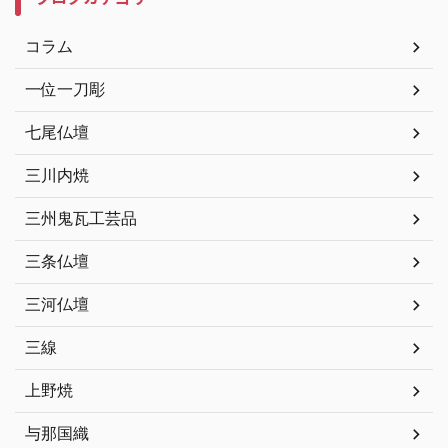
コラム
一位一刀彫
七尾仏壇
三川内焼
三州鬼瓦工芸品
三条仏壇
三河仏壇
三線
上野焼
与那国織