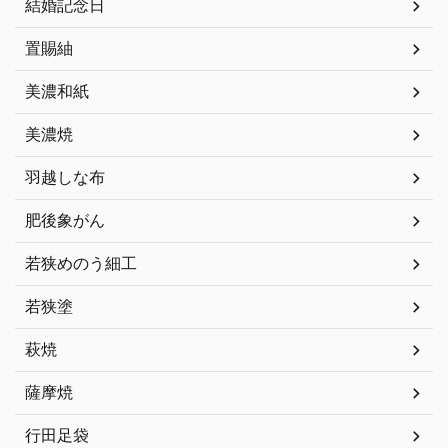
結婚記念日
置賜紬
美濃和紙
美濃焼
羽越しな布
肥後象がん
若狭めのう細工
若狭塗
萩焼
薩摩焼
行田足袋