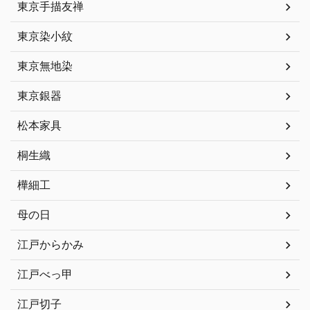
東京手描友禅
東京染小紋
東京無地染
東京銀器
松本家具
桐生織
樺細工
母の日
江戸からかみ
江戸べっ甲
江戸切子