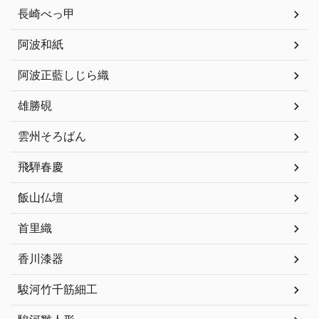
長崎べっ甲
阿波和紙
阿波正藍しじら織
雄勝硯
雲州そろばん
飛騨春慶
飯山仏壇
首里織
香川漆器
駿河竹千筋細工