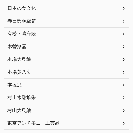
日本の食文化
春日部桐簞笥
有松・鳴海絞
木曽漆器
本場大島紬
本場黄八丈
本塩沢
村上木彫堆朱
村山大島紬
東京アンチモニー工芸品