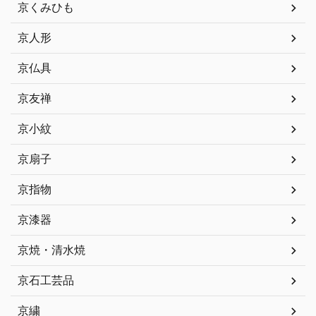
京くみひも
京人形
京仏具
京友禅
京小紋
京扇子
京指物
京漆器
京焼・清水焼
京石工芸品
京繍