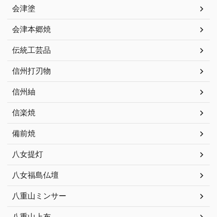
会津塗
会津本郷焼
伝統工芸品
信州打刃物
信州紬
信楽焼
備前焼
八女提灯
八女福島仏壇
八重山ミンサー
八重山上布