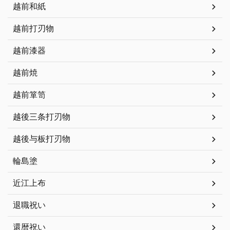
越前和紙
越前打刃物
越前漆器
越前焼
越前箪笥
越後三条打刃物
越後与板打刃物
輪島塗
近江上布
退職祝い
還暦祝い