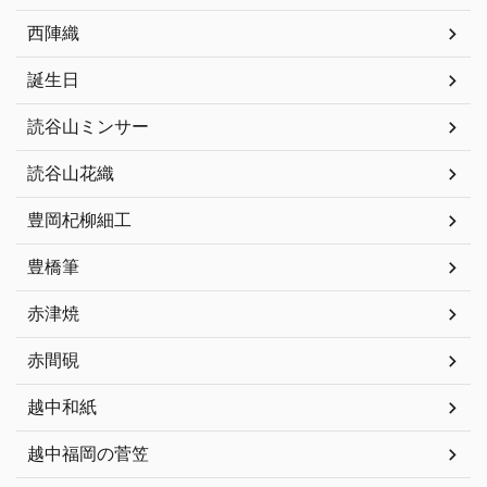
西陣織
誕生日
読谷山ミンサー
読谷山花織
豊岡杞柳細工
豊橋筆
赤津焼
赤間硯
越中和紙
越中福岡の菅笠