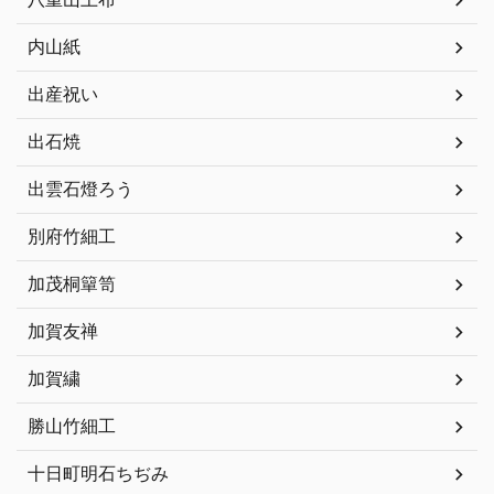
内山紙
出産祝い
出石焼
出雲石燈ろう
別府竹細工
加茂桐簞笥
加賀友禅
加賀繍
勝山竹細工
十日町明石ちぢみ