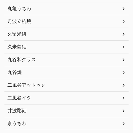
丸亀うちわ
丹波立杭焼
久留米絣
久米島紬
九谷和グラス
九谷焼
二風谷アットゥㇱ
二風谷イタ
井波彫刻
京うちわ