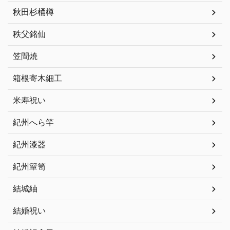
秋田杉桶樽
秩父銘仙
笠間焼
箱根寄木細工
米寿祝い
紀州へら竿
紀州漆器
紀州簞笥
結城紬
結婚祝い