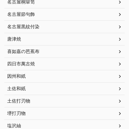
名古屋桐簞笥
名古屋節句飾
名古屋黒紋付染
唐津焼
喜如嘉の芭蕉布
四日市萬古焼
因州和紙
土佐和紙
土佐打刃物
堺打刃物
塩沢紬