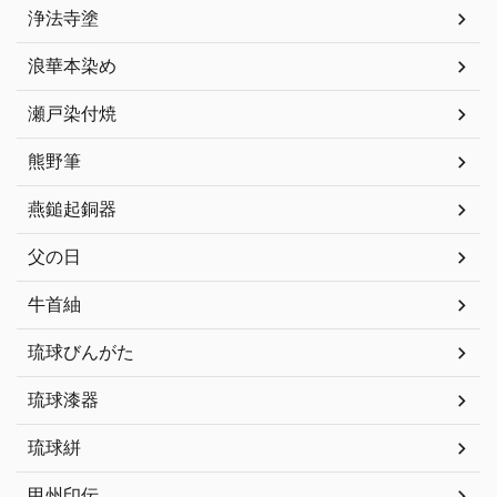
浄法寺塗
浪華本染め
瀬戸染付焼
熊野筆
燕鎚起銅器
父の日
牛首紬
琉球びんがた
琉球漆器
琉球絣
甲州印伝