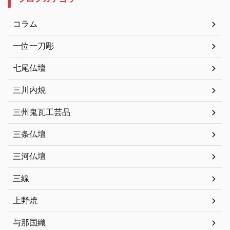
コラム
一位一刀彫
七尾仏壇
三川内焼
三州鬼瓦工芸品
三条仏壇
三河仏壇
三線
上野焼
与那国織