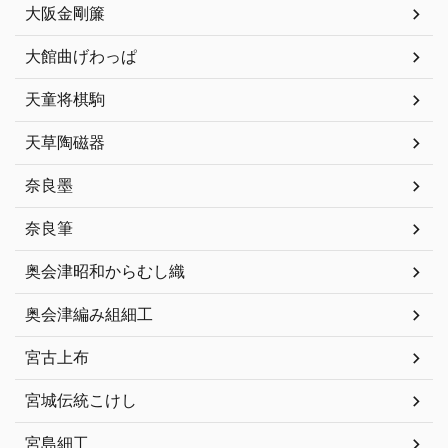
大阪金剛簾
大館曲げわっぱ
天童将棋駒
天草陶磁器
奈良墨
奈良筆
奥会津昭和からむし織
奥会津編み組細工
宮古上布
宮城伝統こけし
宮島細工