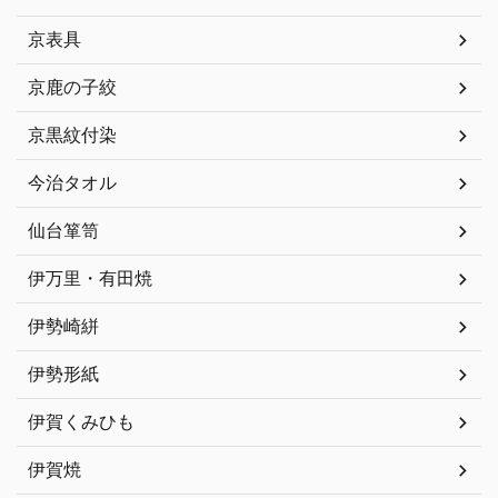
京表具
京鹿の子絞
京黒紋付染
今治タオル
仙台箪笥
伊万里・有田焼
伊勢崎絣
伊勢形紙
伊賀くみひも
伊賀焼