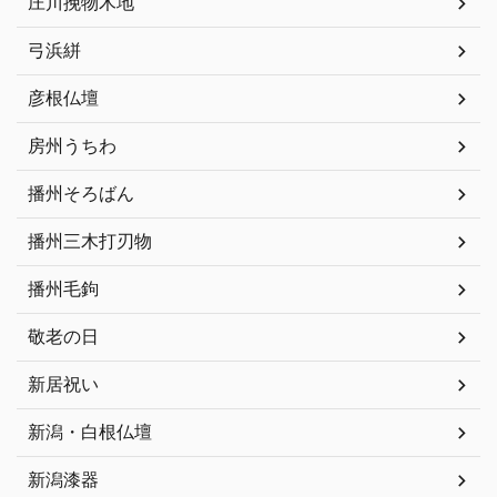
庄川挽物木地
弓浜絣
彦根仏壇
房州うちわ
播州そろばん
播州三木打刃物
播州毛鉤
敬老の日
新居祝い
新潟・白根仏壇
新潟漆器