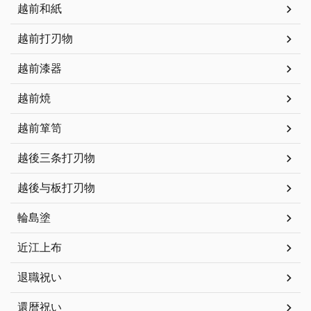
越前和紙
越前打刃物
越前漆器
越前焼
越前箪笥
越後三条打刃物
越後与板打刃物
輪島塗
近江上布
退職祝い
還暦祝い