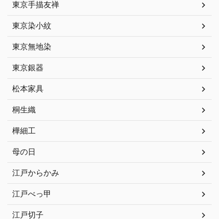
東京手描友禅
東京染小紋
東京無地染
東京銀器
松本家具
桐生織
樺細工
母の日
江戸からかみ
江戸べっ甲
江戸切子