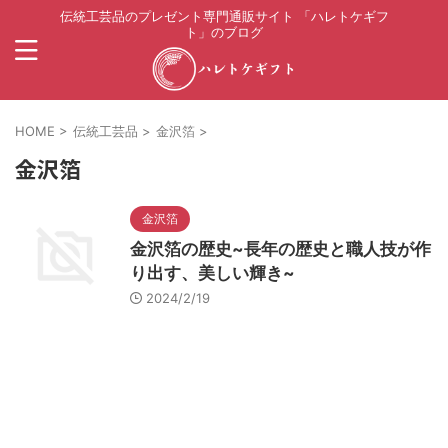
伝統工芸品のプレゼント専門通販サイト 「ハレトケギフ
ト」のブログ
HOME
>
伝統工芸品
>
金沢箔
>
金沢箔
金沢箔
金沢箔の歴史~長年の歴史と職人技が作
り出す、美しい輝き~
2024/2/19