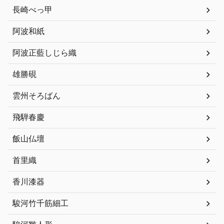
長崎べっ甲
阿波和紙
阿波正藍しじら織
雄勝硯
雲州そろばん
飛騨春慶
飯山仏壇
首里織
香川漆器
駿河竹千筋細工