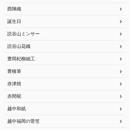
西陣織
誕生日
読谷山ミンサー
読谷山花織
豊岡杞柳細工
豊橋筆
赤津焼
赤間硯
越中和紙
越中福岡の菅笠