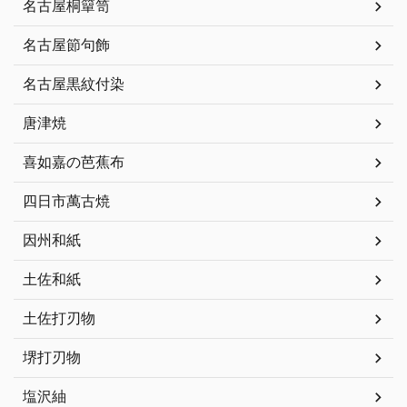
名古屋桐簞笥
名古屋節句飾
名古屋黒紋付染
唐津焼
喜如嘉の芭蕉布
四日市萬古焼
因州和紙
土佐和紙
土佐打刃物
堺打刃物
塩沢紬