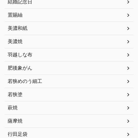
結婚記念日
置賜紬
美濃和紙
美濃焼
羽越しな布
肥後象がん
若狭めのう細工
若狭塗
萩焼
薩摩焼
行田足袋