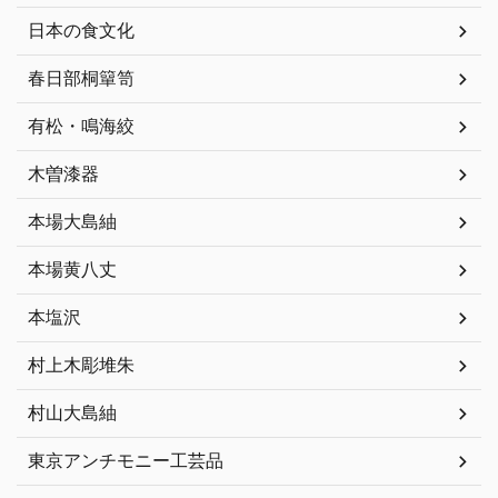
日本の食文化
春日部桐簞笥
有松・鳴海絞
木曽漆器
本場大島紬
本場黄八丈
本塩沢
村上木彫堆朱
村山大島紬
東京アンチモニー工芸品