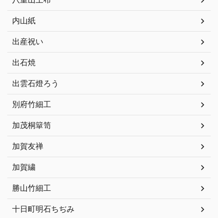
内山紙
出産祝い
出石焼
出雲石燈ろう
別府竹細工
加茂桐簞笥
加賀友禅
加賀繍
勝山竹細工
十日町明石ちぢみ