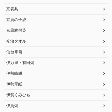
京表具
京鹿の子絞
京黒紋付染
今治タオル
仙台箪笥
伊万里・有田焼
伊勢崎絣
伊勢形紙
伊賀くみひも
伊賀焼