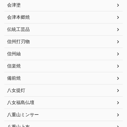
会津塗
会津本郷焼
伝統工芸品
信州打刃物
信州紬
信楽焼
備前焼
八女提灯
八女福島仏壇
八重山ミンサー
八重山上布