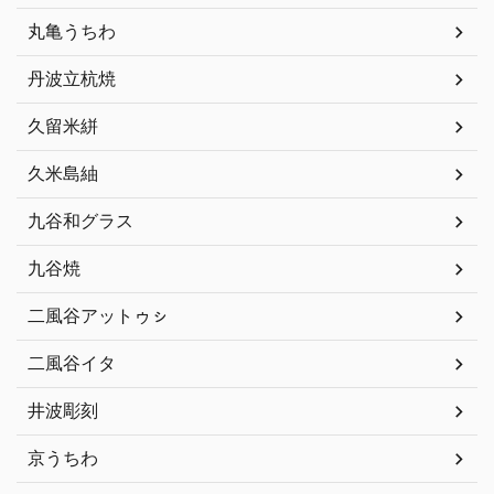
丸亀うちわ
丹波立杭焼
久留米絣
久米島紬
九谷和グラス
九谷焼
二風谷アットゥㇱ
二風谷イタ
井波彫刻
京うちわ