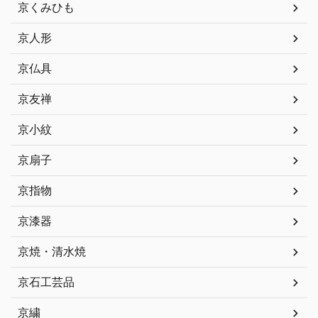
京くみひも
京人形
京仏具
京友禅
京小紋
京扇子
京指物
京漆器
京焼・清水焼
京石工芸品
京繍