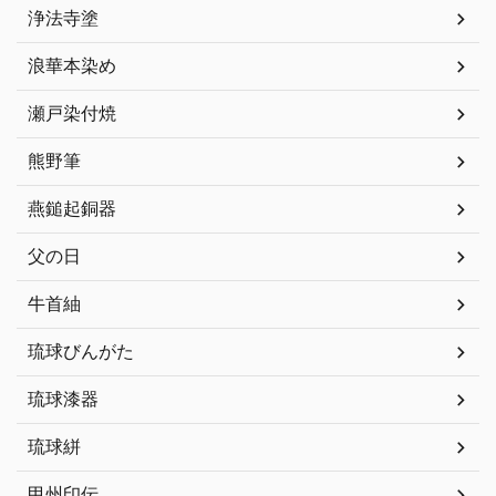
浄法寺塗
浪華本染め
瀬戸染付焼
熊野筆
燕鎚起銅器
父の日
牛首紬
琉球びんがた
琉球漆器
琉球絣
甲州印伝