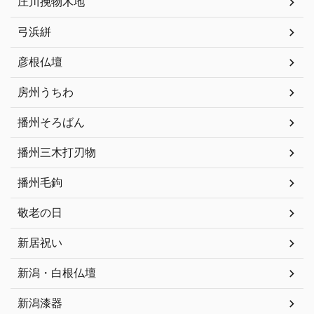
庄川挽物木地
弓浜絣
彦根仏壇
房州うちわ
播州そろばん
播州三木打刃物
播州毛鉤
敬老の日
新居祝い
新潟・白根仏壇
新潟漆器