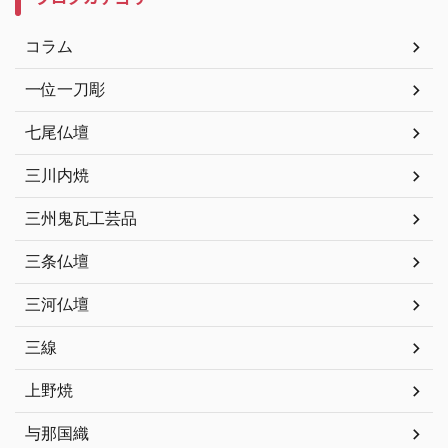
コラム
一位一刀彫
七尾仏壇
三川内焼
三州鬼瓦工芸品
三条仏壇
三河仏壇
三線
上野焼
与那国織