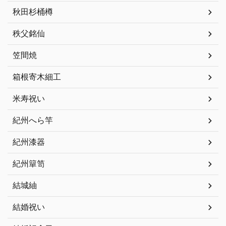
秋田杉桶樽
秩父銘仙
笠間焼
箱根寄木細工
米寿祝い
紀州へら竿
紀州漆器
紀州簞笥
結城紬
結婚祝い