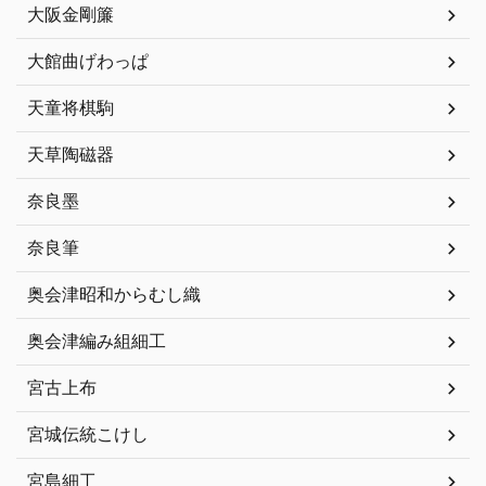
大阪金剛簾
大館曲げわっぱ
天童将棋駒
天草陶磁器
奈良墨
奈良筆
奥会津昭和からむし織
奥会津編み組細工
宮古上布
宮城伝統こけし
宮島細工