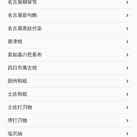
名古屋桐簞笥
名古屋節句飾
名古屋黒紋付染
唐津焼
喜如嘉の芭蕉布
四日市萬古焼
因州和紙
土佐和紙
土佐打刃物
堺打刃物
塩沢紬