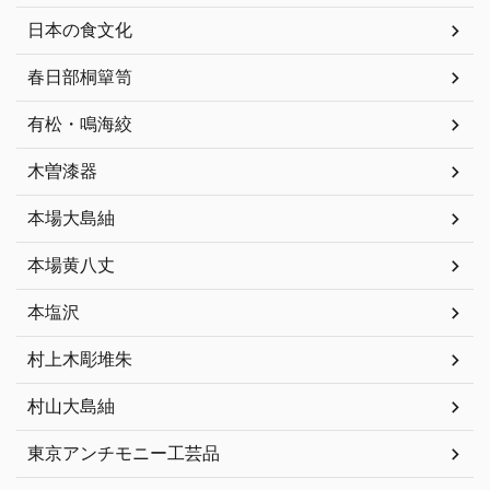
日本の食文化
春日部桐簞笥
有松・鳴海絞
木曽漆器
本場大島紬
本場黄八丈
本塩沢
村上木彫堆朱
村山大島紬
東京アンチモニー工芸品