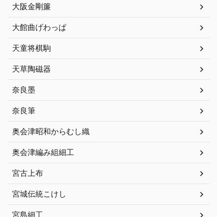
大阪金剛簾
大館曲げわっぱ
天童将棋駒
天草陶磁器
奈良墨
奈良筆
奥会津昭和からむし織
奥会津編み組細工
宮古上布
宮城伝統こけし
宮島細工