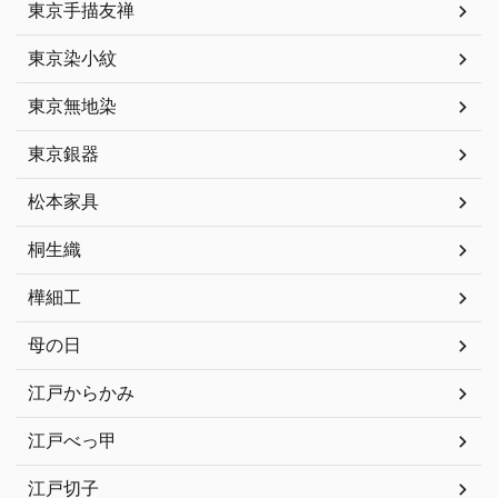
東京手描友禅
東京染小紋
東京無地染
東京銀器
松本家具
桐生織
樺細工
母の日
江戸からかみ
江戸べっ甲
江戸切子