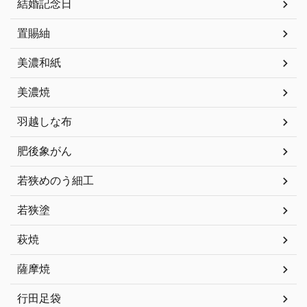
結婚記念日
置賜紬
美濃和紙
美濃焼
羽越しな布
肥後象がん
若狭めのう細工
若狭塗
萩焼
薩摩焼
行田足袋