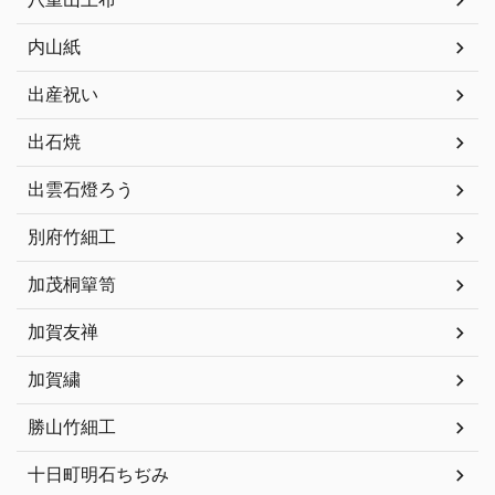
内山紙
出産祝い
出石焼
出雲石燈ろう
別府竹細工
加茂桐簞笥
加賀友禅
加賀繍
勝山竹細工
十日町明石ちぢみ