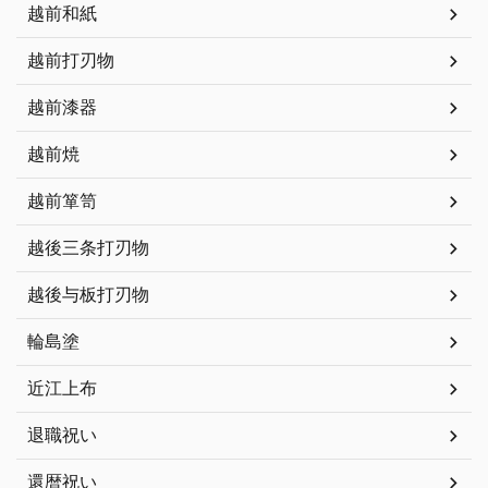
越前和紙
越前打刃物
越前漆器
越前焼
越前箪笥
越後三条打刃物
越後与板打刃物
輪島塗
近江上布
退職祝い
還暦祝い