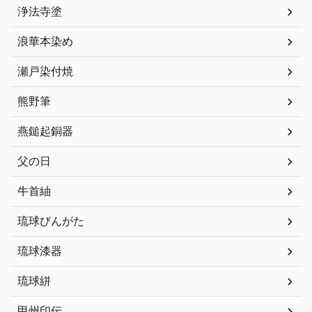
浄法寺塗
浪華本染め
瀬戸染付焼
熊野筆
燕鎚起銅器
父の日
牛首紬
琉球びんがた
琉球漆器
琉球絣
甲州印伝