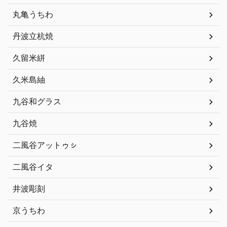
丸亀うちわ
丹波立杭焼
久留米絣
久米島紬
九谷和グラス
九谷焼
二風谷アットゥㇱ
二風谷イタ
井波彫刻
京うちわ