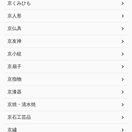
京くみひも
京人形
京仏具
京友禅
京小紋
京扇子
京指物
京漆器
京焼・清水焼
京石工芸品
京繍