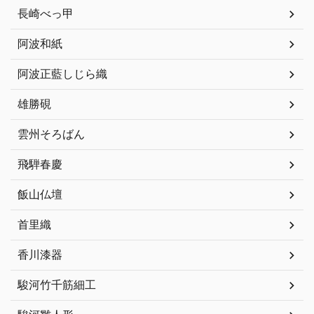
長崎べっ甲
阿波和紙
阿波正藍しじら織
雄勝硯
雲州そろばん
飛騨春慶
飯山仏壇
首里織
香川漆器
駿河竹千筋細工