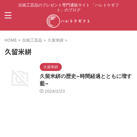
伝統工芸品のプレゼント専門通販サイト 「ハレトケギフ
ト」のブログ
HOME
>
伝統工芸品
>
久留米絣
>
久留米絣
久留米絣
久留米絣の歴史~時間経過とともに増す
藍~
2024/2/23