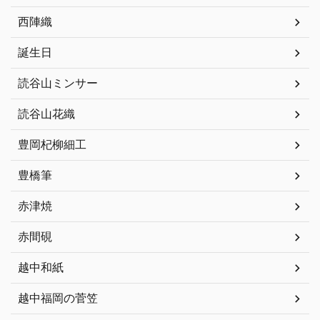
西陣織
誕生日
読谷山ミンサー
読谷山花織
豊岡杞柳細工
豊橋筆
赤津焼
赤間硯
越中和紙
越中福岡の菅笠