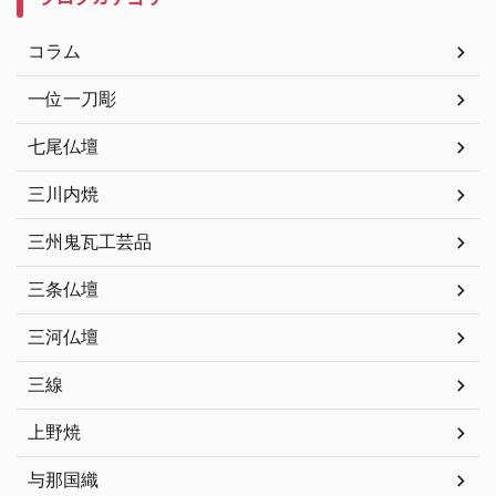
コラム
一位一刀彫
七尾仏壇
三川内焼
三州鬼瓦工芸品
三条仏壇
三河仏壇
三線
上野焼
与那国織