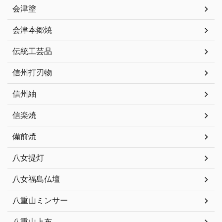
会津塗
会津本郷焼
伝統工芸品
信州打刃物
信州紬
信楽焼
備前焼
八女提灯
八女福島仏壇
八重山ミンサー
八重山上布