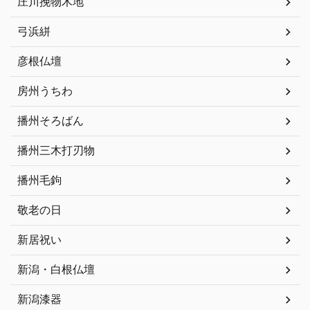
庄川挽物木地
弓浜絣
彦根仏壇
房州うちわ
播州そろばん
播州三木打刃物
播州毛鉤
敬老の日
新居祝い
新潟・白根仏壇
新潟漆器