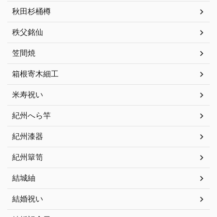
秋田杉桶樽
秩父銘仙
笠間焼
箱根寄木細工
米寿祝い
紀州へら竿
紀州漆器
紀州簞笥
結城紬
結婚祝い