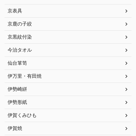
京表具
京鹿の子絞
京黒紋付染
今治タオル
仙台箪笥
伊万里・有田焼
伊勢崎絣
伊勢形紙
伊賀くみひも
伊賀焼