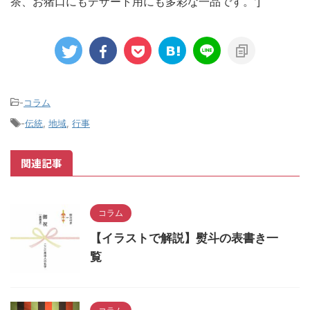
茶、お猪口にもデザート用にも多彩な一品です。']
-
コラム
-
伝統
,
地域
,
行事
関連記事
コラム
【イラストで解説】熨斗の表書き一
覧