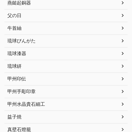
燕鎚起銅器
父の日
牛首紬
琉球びんがた
琉球漆器
琉球絣
甲州印伝
甲州手彫印章
甲州水晶貴石細工
益子焼
真壁石燈籠