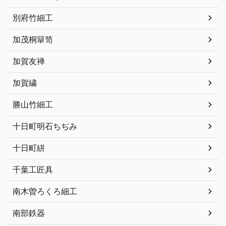
別府竹細工
加茂桐簞笥
加賀友禅
加賀繍
勝山竹細工
十日町明石ちぢみ
十日町絣
千葉工匠具
南木曽ろくろ細工
南部鉄器