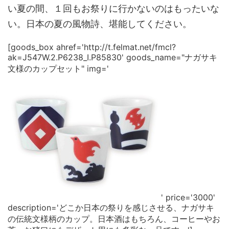
い夏の間、１回もお祭りに行かないのはもったいな
い。日本の夏の風物詩、堪能してください。
[goods_box ahref='http://t.felmat.net/fmcl?
ak=J547W.2.P6238_I.P85830' goods_name="ナガサキ
文様のカップセット" img='
' price='3000'
description='どこか日本の祭りを感じさせる、ナガサキ
の伝統文様柄のカップ。日本酒はもちろん、コーヒーやお