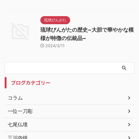
琉球びんがた
琉球びんがたの歴史~大胆で華やかな模
様が特徴の伝統品~
2024/3/11
ブログカテゴリー
コラム
一位一刀彫
七尾仏壇
三川内焼