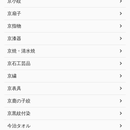
京小紋
京扇子
京指物
京漆器
京焼・清水焼
京石工芸品
京繍
京表具
京鹿の子絞
京黒紋付染
今治タオル