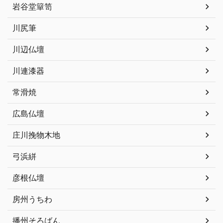
岩谷堂簞笥
川尻筆
川辺仏壇
川連漆器
常滑焼
広島仏壇
庄川挽物木地
弓浜絣
彦根仏壇
房州うちわ
播州そろばん