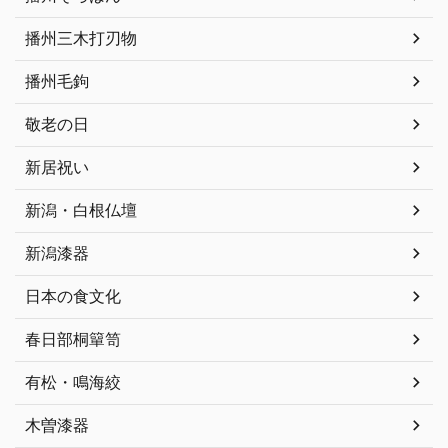
播州三木打刃物
播州毛鉤
敬老の日
新居祝い
新潟・白根仏壇
新潟漆器
日本の食文化
春日部桐簞笥
有松・鳴海絞
木曽漆器