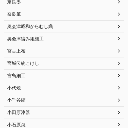
奈良墨
奈良筆
奥会津昭和からむし織
奥会津編み組細工
宮古上布
宮城伝統こけし
宮島細工
小代焼
小千谷縮
小田原漆器
小石原焼