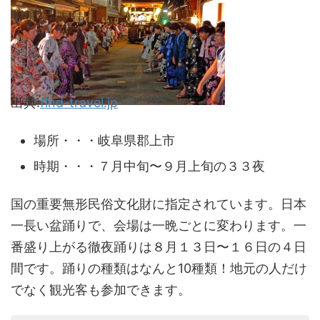
出典:
find-travel.jp
場所・・・岐阜県郡上市
時期・・・７月中旬〜９月上旬の３３夜
国の重要無形民俗文化財に指定されています。日本
一長い盆踊りで、会場は一晩ごとに変わります。一
番盛り上がる徹夜踊りは８月１３日〜１６日の４日
間です。踊りの種類はなんと10種類！地元の人だけ
でなく観光客も参加できます。