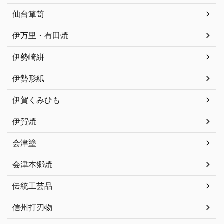
仙台箪笥
伊万里・有田焼
伊勢崎絣
伊勢形紙
伊賀くみひも
伊賀焼
会津塗
会津本郷焼
伝統工芸品
信州打刃物