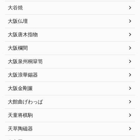
大谷焼
大阪仏壇
大阪唐木指物
大阪欄間
大阪泉州桐簞笥
大阪浪華錫器
大阪金剛簾
大館曲げわっぱ
天童将棋駒
天草陶磁器