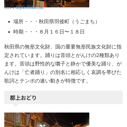
出典:
ugo.main.jp
場所・・・秋田県羽後町（うごまち）
時期・・・８月１６日〜１８日
秋田県の無形文化財、国の重要無形民族文化財に指
定されています。踊りは音頭とがんけの2種類あり
ます。音頭は野性的な囃子と静かで優美な踊り、が
んけは「亡者踊り」の別名に相応しく哀調を帯びた
歌詞とテンポの速い動きが特徴です。
郡上おどり