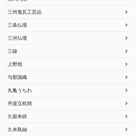
三州鬼瓦工芸品
三条仏壇
三河仏壇
三線
上野焼
与那国織
丸亀うちわ
丹波立杭焼
久留米絣
久米島紬