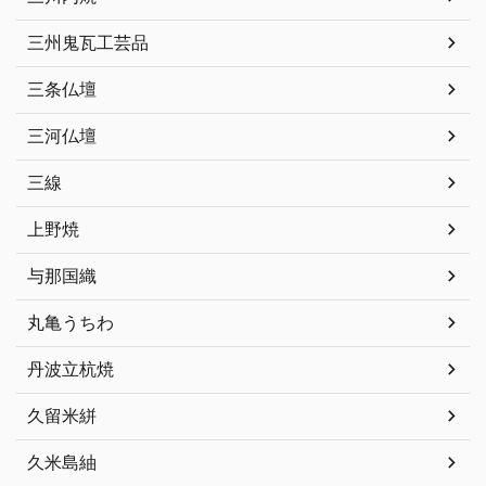
三州鬼瓦工芸品
三条仏壇
三河仏壇
三線
上野焼
与那国織
丸亀うちわ
丹波立杭焼
久留米絣
久米島紬