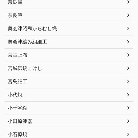
奈良墨
奈良筆
奥会津昭和からむし織
奥会津編み組細工
宮古上布
宮城伝統こけし
宮島細工
小代焼
小千谷縮
小田原漆器
小石原焼