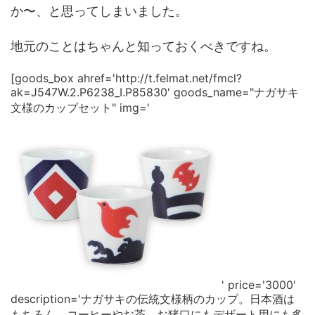
か〜、と思ってしまいました。
地元のことはちゃんと知っておくべきですね。
[goods_box ahref='http://t.felmat.net/fmcl?
ak=J547W.2.P6238_I.P85830' goods_name="ナガサキ
文様のカップセット" img='
' price='3000'
description='ナガサキの伝統文様柄のカップ。日本酒は
もちろん、コーヒーやお茶、お猪口にもデザート用にも多