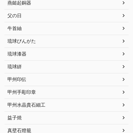
燕鎚起銅器
父の日
牛首紬
琉球びんがた
琉球漆器
琉球絣
甲州印伝
甲州手彫印章
甲州水晶貴石細工
益子焼
真壁石燈籠