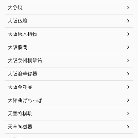
大谷焼
大阪仏壇
大阪唐木指物
大阪欄間
大阪泉州桐簞笥
大阪浪華錫器
大阪金剛簾
大館曲げわっぱ
天童将棋駒
天草陶磁器