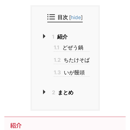
目次
[
hide
]
1
紹介
1.1
どぜう鍋
1.2
ちたけそば
1.3
いが饅頭
2
まとめ
紹介