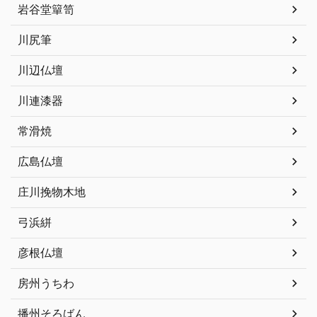
岩谷堂簞笥
川尻筆
川辺仏壇
川連漆器
常滑焼
広島仏壇
庄川挽物木地
弓浜絣
彦根仏壇
房州うちわ
播州そろばん