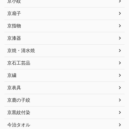
京小紋
京扇子
京指物
京漆器
京焼・清水焼
京石工芸品
京繍
京表具
京鹿の子絞
京黒紋付染
今治タオル