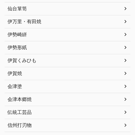
仙台箪笥
伊万里・有田焼
伊勢崎絣
伊勢形紙
伊賀くみひも
伊賀焼
会津塗
会津本郷焼
伝統工芸品
信州打刃物