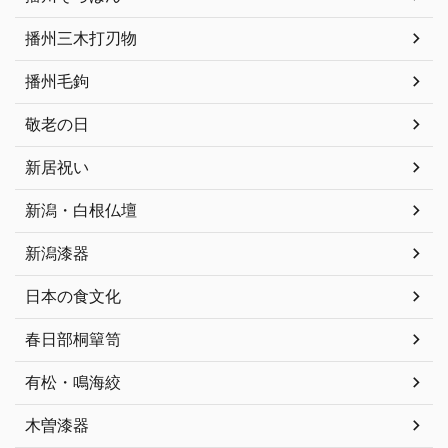
播州三木打刃物
播州毛鉤
敬老の日
新居祝い
新潟・白根仏壇
新潟漆器
日本の食文化
春日部桐簞笥
有松・鳴海絞
木曽漆器