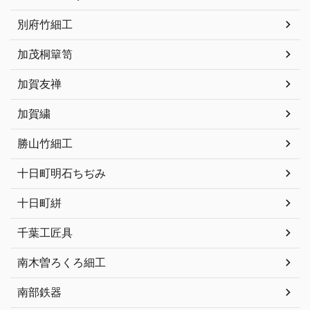
別府竹細工
加茂桐簞笥
加賀友禅
加賀繍
勝山竹細工
十日町明石ちぢみ
十日町絣
千葉工匠具
南木曽ろくろ細工
南部鉄器