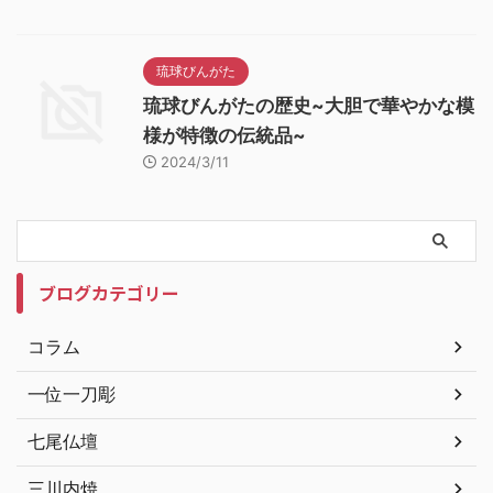
琉球びんがた
琉球びんがたの歴史~大胆で華やかな模
様が特徴の伝統品~
2024/3/11
ブログカテゴリー
コラム
一位一刀彫
七尾仏壇
三川内焼