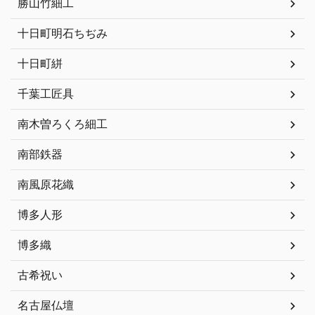
勝山竹細工
十日町明石ちぢみ
十日町絣
千葉工匠具
南木曽ろくろ細工
南部鉄器
南風原花織
博多人形
博多織
古希祝い
名古屋仏壇