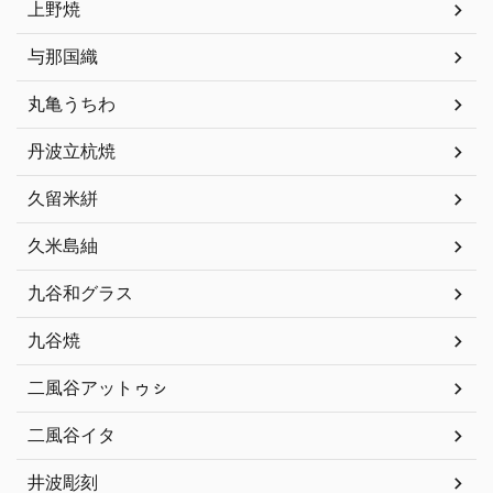
上野焼
与那国織
丸亀うちわ
丹波立杭焼
久留米絣
久米島紬
九谷和グラス
九谷焼
二風谷アットゥㇱ
二風谷イタ
井波彫刻