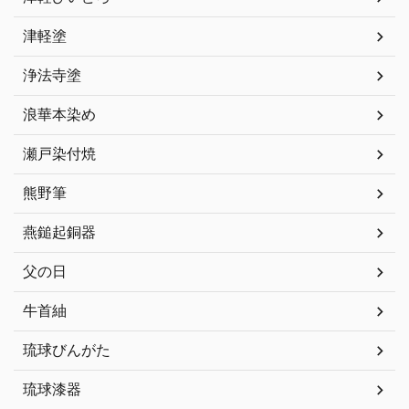
津軽塗
浄法寺塗
浪華本染め
瀬戸染付焼
熊野筆
燕鎚起銅器
父の日
牛首紬
琉球びんがた
琉球漆器