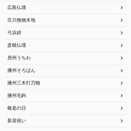
広島仏壇
庄川挽物木地
弓浜絣
彦根仏壇
房州うちわ
播州そろばん
播州三木打刃物
播州毛鉤
敬老の日
新居祝い