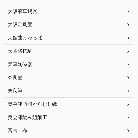
大阪浪華錫器
大阪金剛簾
大館曲げわっぱ
天童将棋駒
天草陶磁器
奈良墨
奈良筆
奥会津昭和からむし織
奥会津編み組細工
宮古上布