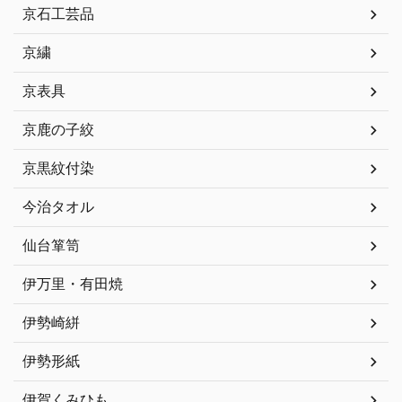
京石工芸品
京繍
京表具
京鹿の子絞
京黒紋付染
今治タオル
仙台箪笥
伊万里・有田焼
伊勢崎絣
伊勢形紙
伊賀くみひも