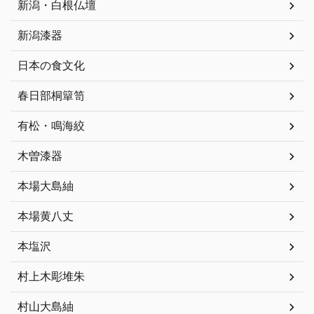
新潟・白根仏壇
新潟漆器
日本の食文化
春日部桐簞笥
有松・鳴海絞
木曽漆器
本場大島紬
本場黄八丈
本塩沢
村上木彫堆朱
村山大島紬