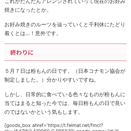
これがだんだんアレンジされていって現在のお好み
焼きになったとか。
お好み焼きのルーツを辿っていくと千利休にたどり
着くとは…！意外です。
終わりに
５月７日は粉もんの日です。（日本コナモン協会が
制定しました。）分かりやすいですね。
しかし、日常的に食べている色々なものが粉もんに
当てはまると知った今では、毎日粉もんの日で良い
のではないかという気もします。
[goods_box ahref='https://t.felmat.net/fmcl?
ak=J547W.2.A19960_C.P85830' goods_name="めで