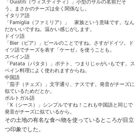
「Ouistiti（ウィスティティ）」
小型のサルの名前だそ
う。まさかのチーズは全く関係なし。
イタリア語
「Famiglia（ファミリア）」
家族という意味です。なん
だかいいですね。温かい感じがします。
ドイツ語
「Bier（ビア）
」ビールのことですね。さすがドイツ。ド
イツ語でチーズを表す「ケーゼ」を使うことも。
スペイン語
「Patata（パタタ）」
ポテト、つまりじゃがいもです。ス
ペイン料理によく使われますからね。
中国語
「茄子（チェズ）」
文字通り、ナスです。発音がチーズに
似ているためだとか。
ポルトガル語
「X（シース）」
シンプルですね！これも中国語と同じで
発音がチーズに似ているから。
その土地の有名な食べ物を使っているところが目立
つ印象でした。