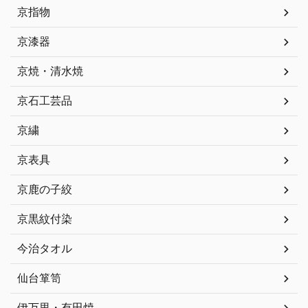
京指物
京漆器
京焼・清水焼
京石工芸品
京繍
京表具
京鹿の子絞
京黒紋付染
今治タオル
仙台箪笥
伊万里・有田焼