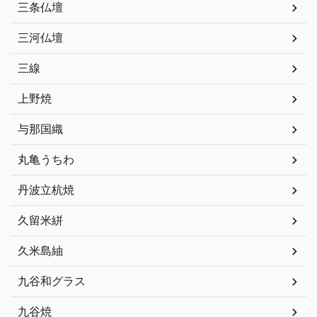
三条仏壇
三河仏壇
三線
上野焼
与那国織
丸亀うちわ
丹波立杭焼
久留米絣
久米島紬
九谷和グラス
九谷焼