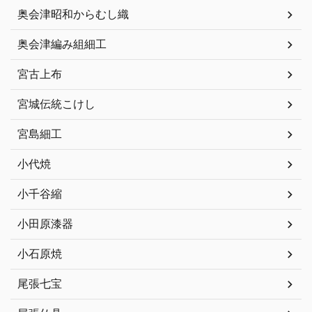
奥会津昭和からむし織
奥会津編み組細工
宮古上布
宮城伝統こけし
宮島細工
小代焼
小千谷縮
小田原漆器
小石原焼
尾張七宝