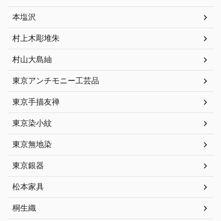
本塩沢
村上木彫堆朱
村山大島紬
東京アンチモニー工芸品
東京手描友禅
東京染小紋
東京無地染
東京銀器
松本家具
桐生織