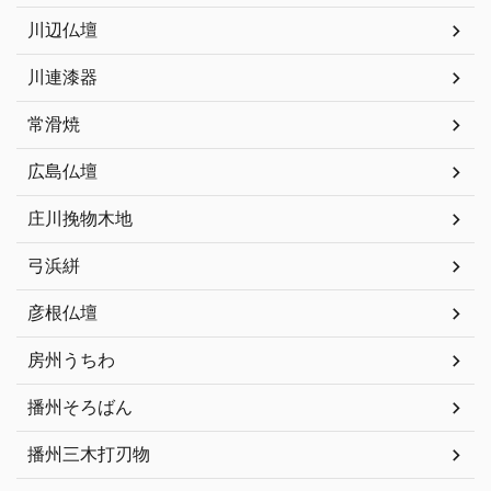
川辺仏壇
川連漆器
常滑焼
広島仏壇
庄川挽物木地
弓浜絣
彦根仏壇
房州うちわ
播州そろばん
播州三木打刃物