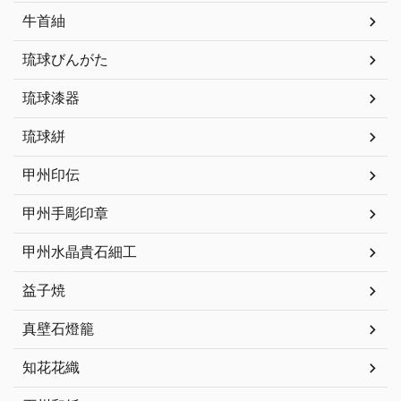
牛首紬
琉球びんがた
琉球漆器
琉球絣
甲州印伝
甲州手彫印章
甲州水晶貴石細工
益子焼
真壁石燈籠
知花花織