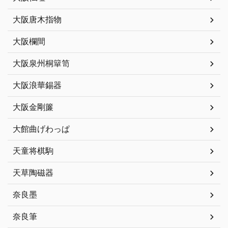
大阪唐木指物
大阪欄間
大阪泉州桐簞笥
大阪浪華錫器
大阪金剛簾
大館曲げわっぱ
天童将棋駒
天草陶磁器
奈良墨
奈良筆