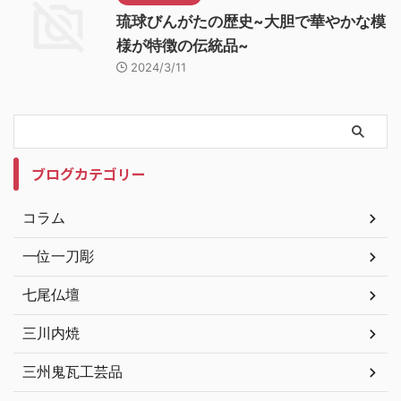
琉球びんがたの歴史~大胆で華やかな模
様が特徴の伝統品~
2024/3/11
ブログカテゴリー
コラム
一位一刀彫
七尾仏壇
三川内焼
三州鬼瓦工芸品