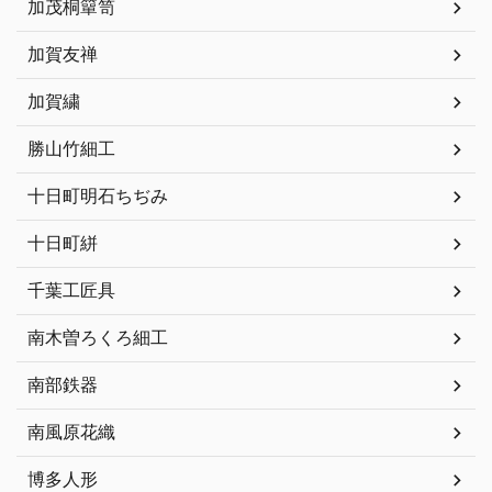
加茂桐簞笥
加賀友禅
加賀繍
勝山竹細工
十日町明石ちぢみ
十日町絣
千葉工匠具
南木曽ろくろ細工
南部鉄器
南風原花織
博多人形