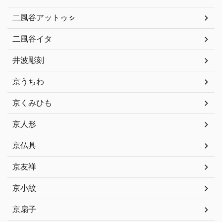
二風谷アットゥㇱ
二風谷イタ
井波彫刻
京うちわ
京くみひも
京人形
京仏具
京友禅
京小紋
京扇子