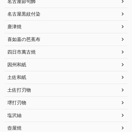
名古屋節句飾
名古屋黒紋付染
唐津焼
喜如嘉の芭蕉布
四日市萬古焼
因州和紙
土佐和紙
土佐打刃物
堺打刃物
塩沢紬
壺屋焼