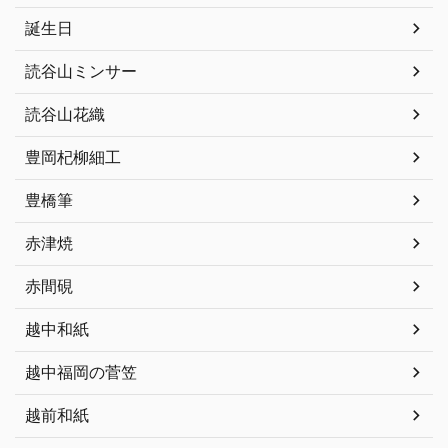
誕生日
読谷山ミンサー
読谷山花織
豊岡杞柳細工
豊橋筆
赤津焼
赤間硯
越中和紙
越中福岡の菅笠
越前和紙