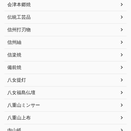
会津本郷焼
伝統工芸品
信州打刃物
信州紬
信楽焼
備前焼
八女提灯
八女福島仏壇
八重山ミンサー
八重山上布
内山紙