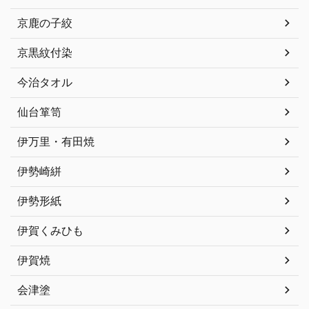
京鹿の子絞
京黒紋付染
今治タオル
仙台箪笥
伊万里・有田焼
伊勢崎絣
伊勢形紙
伊賀くみひも
伊賀焼
会津塗