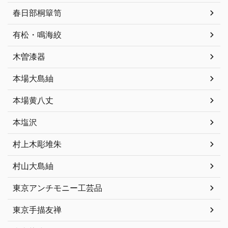
春日部桐簞笥
有松・鳴海絞
木曽漆器
本場大島紬
本場黄八丈
本塩沢
村上木彫堆朱
村山大島紬
東京アンチモニー工芸品
東京手描友禅