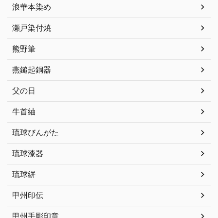
浪華本染め
瀬戸染付焼
熊野筆
燕鎚起銅器
父の日
牛首紬
琉球びんがた
琉球漆器
琉球絣
甲州印伝
甲州手彫印章