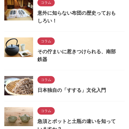
コラム
意外に知らない布団の歴史っておも
しろい！
コラム
その佇まいに惹きつけられる、南部
鉄器
コラム
日本独自の「すする」文化入門
コラム
急須とポットと土瓶の違いを知って
いますか？