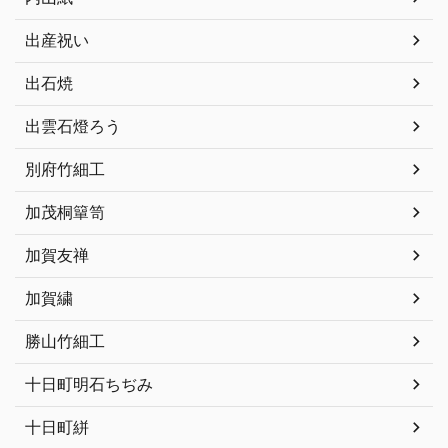
出産祝い
出石焼
出雲石燈ろう
別府竹細工
加茂桐簞笥
加賀友禅
加賀繍
勝山竹細工
十日町明石ちぢみ
十日町絣