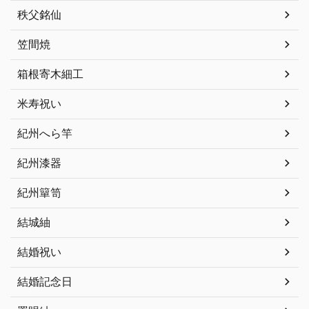
秩父銘仙
笠間焼
箱根寄木細工
米寿祝い
紀州へら竿
紀州漆器
紀州簞笥
結城紬
結婚祝い
結婚記念日