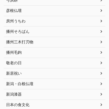
彦根仏壇
房州うちわ
播州そろばん
播州三木打刃物
播州毛鉤
敬老の日
新居祝い
新潟・白根仏壇
新潟漆器
日本の食文化