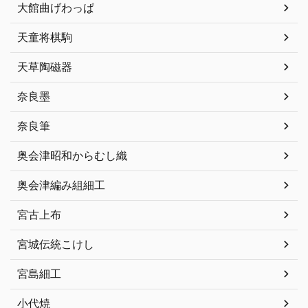
大館曲げわっぱ
天童将棋駒
天草陶磁器
奈良墨
奈良筆
奥会津昭和からむし織
奥会津編み組細工
宮古上布
宮城伝統こけし
宮島細工
小代焼