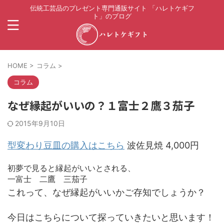
伝統工芸品のプレゼント専門通販サイト 「ハレトケギフ
ト」のブログ
HOME
>
コラム
>
コラム
なぜ縁起がいいの？１富士２鷹３茄子
2015年9月10日
型変わり豆皿の購入はこちら
波佐見焼 4,000円
初夢で見ると縁起がいいとされる、
一富士 二鷹 三茄子
これって、なぜ縁起がいいかご存知でしょうか？
今日はこちらについて探っていきたいと思います！