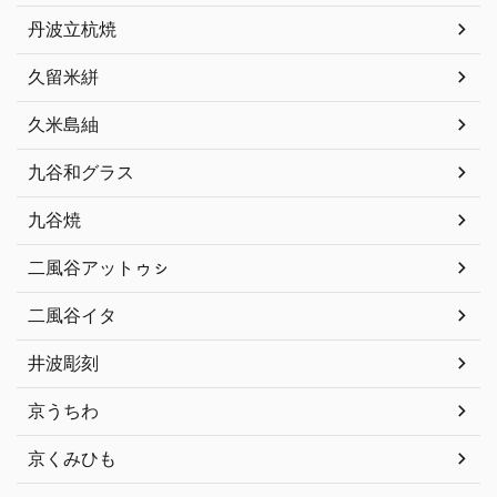
丹波立杭焼
久留米絣
久米島紬
九谷和グラス
九谷焼
二風谷アットゥㇱ
二風谷イタ
井波彫刻
京うちわ
京くみひも