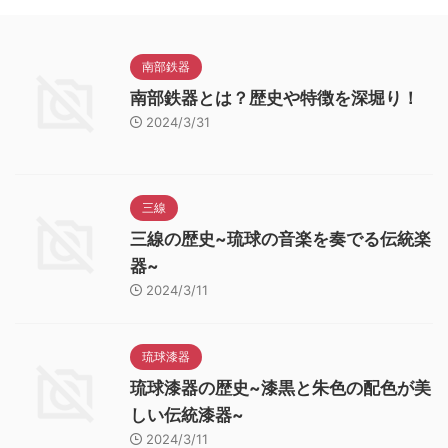
南部鉄器
南部鉄器とは？歴史や特徴を深堀り！
2024/3/31
三線
三線の歴史~琉球の音楽を奏でる伝統楽
器~
2024/3/11
琉球漆器
琉球漆器の歴史~漆黒と朱色の配色が美
しい伝統漆器~
2024/3/11