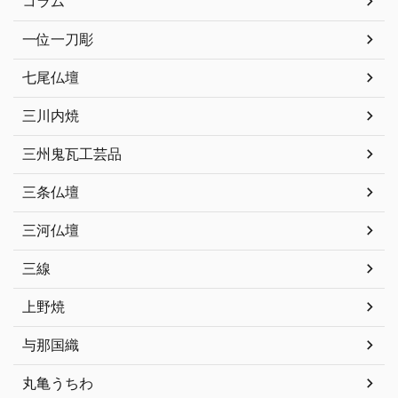
コラム
一位一刀彫
七尾仏壇
三川内焼
三州鬼瓦工芸品
三条仏壇
三河仏壇
三線
上野焼
与那国織
丸亀うちわ