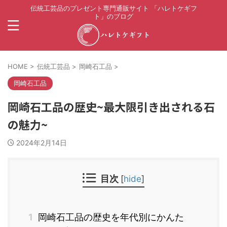
伝統工芸品のプレゼント専門通販サイト 「ハレトケギフ
ト」のブログ
HOME
>
伝統工芸品
>
岡崎石工品
>
岡崎石工品
岡崎石工品の歴史~最大限引き出される石
の魅力~
2024年2月14日
目次
[
hide
]
1
岡崎石工品の歴史を年代別にかんた