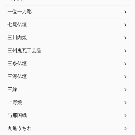
一位一刀彫
七尾仏壇
三川内焼
三州鬼瓦工芸品
三条仏壇
三河仏壇
三線
上野焼
与那国織
丸亀うちわ