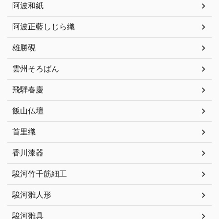
阿波和紙
阿波正藍しじら織
雄勝硯
雲州そろばん
飛騨春慶
飯山仏壇
首里織
香川漆器
駿河竹千筋細工
駿河雛人形
駿河雛具