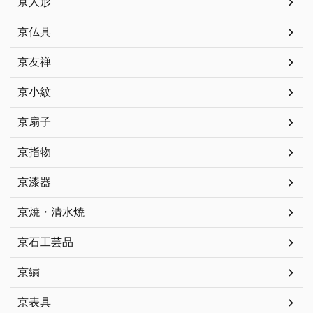
京人形
京仏具
京友禅
京小紋
京扇子
京指物
京漆器
京焼・清水焼
京石工芸品
京繍
京表具