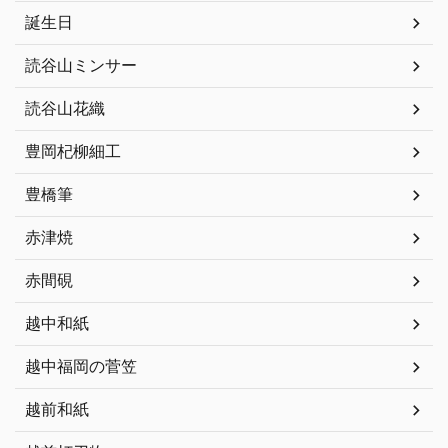
誕生日
読谷山ミンサー
読谷山花織
豊岡杞柳細工
豊橋筆
赤津焼
赤間硯
越中和紙
越中福岡の菅笠
越前和紙