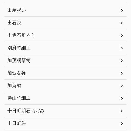
出産祝い
出石焼
出雲石燈ろう
別府竹細工
加茂桐簞笥
加賀友禅
加賀繍
勝山竹細工
十日町明石ちぢみ
十日町絣