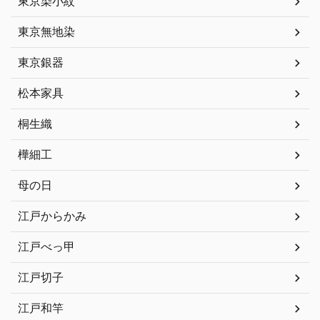
東京染小紋
東京無地染
東京銀器
松本家具
桐生織
樺細工
母の日
江戸からかみ
江戸べっ甲
江戸切子
江戸和竿