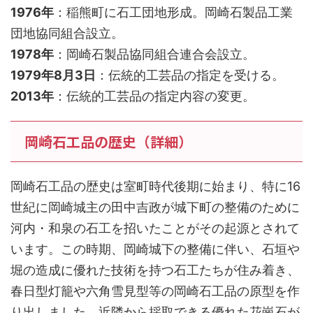
1976年
：稲熊町に石工団地形成。岡崎石製品工業
団地協同組合設立。
1978年
：岡崎石製品協同組合連合会設立。
1979年8月3日
：伝統的工芸品の指定を受ける。
2013年
：伝統的工芸品の指定内容の変更。
岡崎石工品の歴史（詳細）
岡崎石工品の歴史は室町時代後期に始まり、特に16
世紀に岡崎城主の田中吉政が城下町の整備のために
河内・和泉の石工を招いたことがその起源とされて
います。この時期、岡崎城下の整備に伴い、石垣や
堀の造成に優れた技術を持つ石工たちが住み着き、
春日型灯籠や六角雪見型等の岡崎石工品の原型を作
り出しました。近隣から採取できる優れた花崗石が