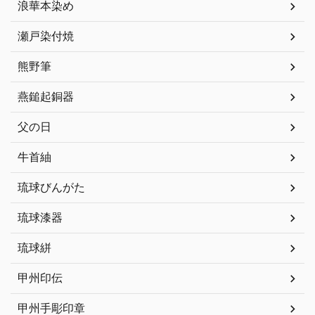
浪華本染め
瀬戸染付焼
熊野筆
燕鎚起銅器
父の日
牛首紬
琉球びんがた
琉球漆器
琉球絣
甲州印伝
甲州手彫印章