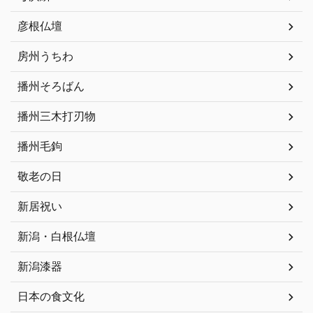
彦根仏壇
房州うちわ
播州そろばん
播州三木打刃物
播州毛鉤
敬老の日
新居祝い
新潟・白根仏壇
新潟漆器
日本の食文化