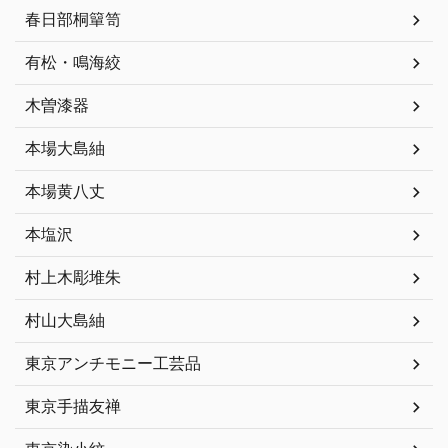
春日部桐簞笥
有松・鳴海絞
木曽漆器
本場大島紬
本場黄八丈
本塩沢
村上木彫堆朱
村山大島紬
東京アンチモニー工芸品
東京手描友禅