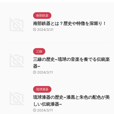
南部鉄器
南部鉄器とは？歴史や特徴を深堀り！
2024/3/31
三線
三線の歴史~琉球の音楽を奏でる伝統楽
器~
2024/3/11
琉球漆器
琉球漆器の歴史~漆黒と朱色の配色が美
しい伝統漆器~
2024/3/11