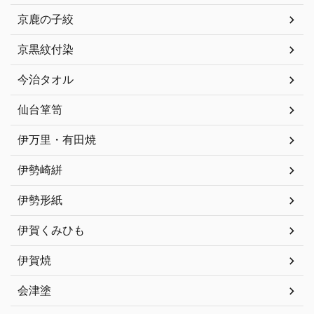
京鹿の子絞
京黒紋付染
今治タオル
仙台箪笥
伊万里・有田焼
伊勢崎絣
伊勢形紙
伊賀くみひも
伊賀焼
会津塗