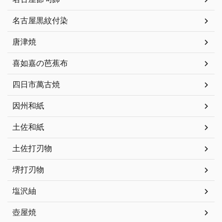
名古屋黒紋付染
唐津焼
喜如嘉の芭蕉布
四日市萬古焼
因州和紙
土佐和紙
土佐打刃物
堺打刃物
塩沢紬
壺屋焼