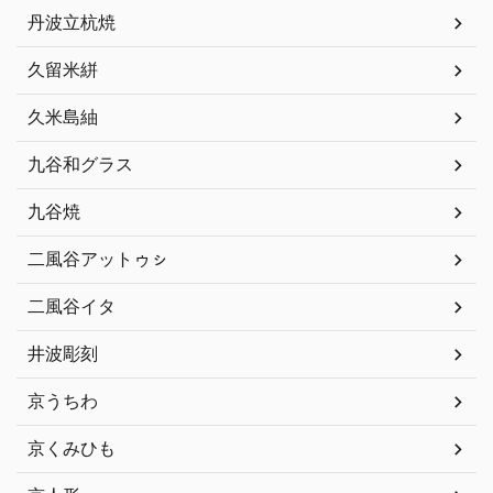
丹波立杭焼
久留米絣
久米島紬
九谷和グラス
九谷焼
二風谷アットゥㇱ
二風谷イタ
井波彫刻
京うちわ
京くみひも