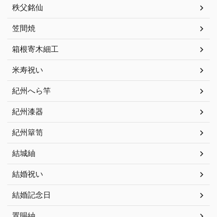
秩父銘仙
笠間焼
箱根寄木細工
米寿祝い
紀州へら竿
紀州漆器
紀州簞笥
結城紬
結婚祝い
結婚記念日
置賜紬