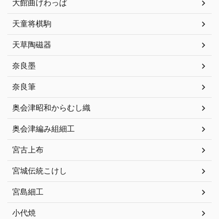
大館曲げわっぱ
天童将棋駒
天草陶磁器
奈良墨
奈良筆
奥会津昭和からむし織
奥会津編み組細工
宮古上布
宮城伝統こけし
宮島細工
小代焼