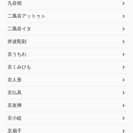
九谷焼
二風谷アットゥㇱ
二風谷イタ
井波彫刻
京うちわ
京くみひも
京人形
京仏具
京友禅
京小紋
京扇子