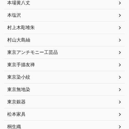
本場黄八丈
本塩沢
村上木彫堆朱
村山大島紬
東京アンチモニー工芸品
東京手描友禅
東京染小紋
東京無地染
東京銀器
松本家具
桐生織