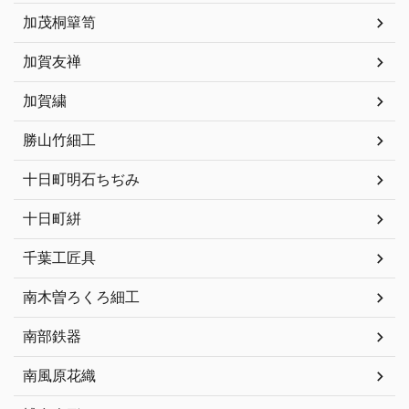
加茂桐簞笥
加賀友禅
加賀繍
勝山竹細工
十日町明石ちぢみ
十日町絣
千葉工匠具
南木曽ろくろ細工
南部鉄器
南風原花織