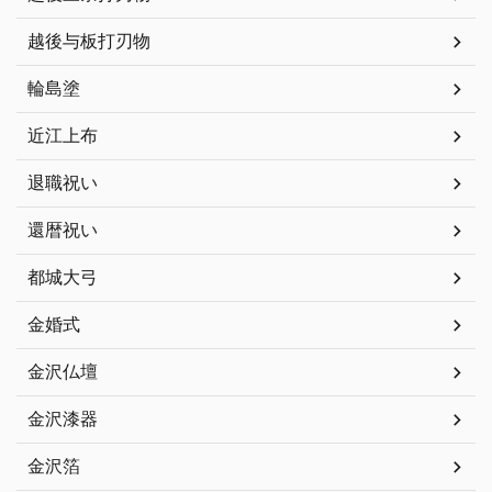
越後与板打刃物
輪島塗
近江上布
退職祝い
還暦祝い
都城大弓
金婚式
金沢仏壇
金沢漆器
金沢箔