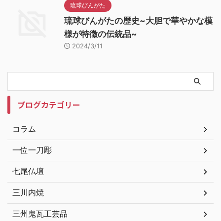
琉球びんがた
琉球びんがたの歴史~大胆で華やかな模
様が特徴の伝統品~
2024/3/11
ブログカテゴリー
コラム
一位一刀彫
七尾仏壇
三川内焼
三州鬼瓦工芸品