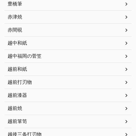
豊橋筆
赤津焼
赤間硯
越中和紙
越中福岡の菅笠
越前和紙
越前打刃物
越前漆器
越前焼
越前箪笥
越後三条打刃物