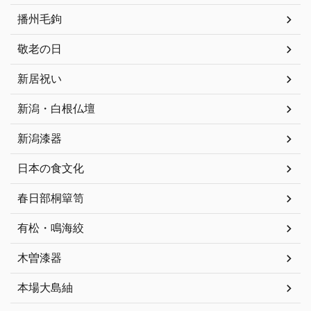
播州毛鉤
敬老の日
新居祝い
新潟・白根仏壇
新潟漆器
日本の食文化
春日部桐簞笥
有松・鳴海絞
木曽漆器
本場大島紬