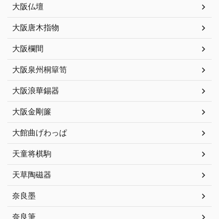
大阪仏壇
大阪唐木指物
大阪欄間
大阪泉州桐簞笥
大阪浪華錫器
大阪金剛簾
大館曲げわっぱ
天童将棋駒
天草陶磁器
奈良墨
奈良筆