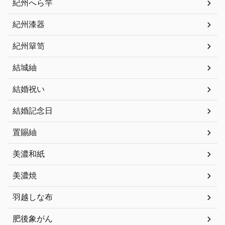
紀州へら竿
紀州漆器
紀州簞笥
結城紬
結婚祝い
結婚記念日
置賜紬
美濃和紙
美濃焼
羽越しな布
肥後象がん