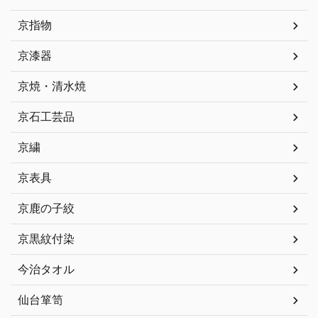
京指物
京漆器
京焼・清水焼
京石工芸品
京繍
京表具
京鹿の子絞
京黒紋付染
今治タオル
仙台箪笥