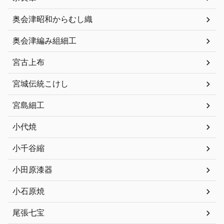
奥会津昭和からむし織
奥会津編み組細工
宮古上布
宮城伝統こけし
宮島細工
小代焼
小千谷縮
小田原漆器
小石原焼
尾張七宝