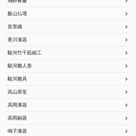
飛騨春慶
飯山仏壇
首里織
香川漆器
駿河竹千筋細工
駿河雛人形
駿河雛具
高山茶筌
高岡漆器
高岡銅器
鳴子漆器