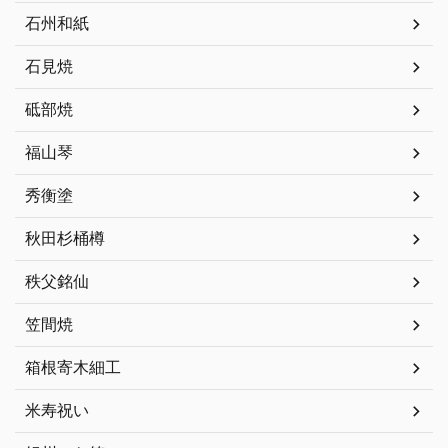
石州和紙
石見焼
砥部焼
福山琴
秀衡塗
秋田杉桶樽
秩父銘仙
笠間焼
箱根寄木細工
米寿祝い