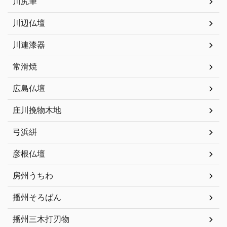
川尻筆
川辺仏壇
川連漆器
常滑焼
広島仏壇
庄川挽物木地
弓浜絣
彦根仏壇
房州うちわ
播州そろばん
播州三木打刃物