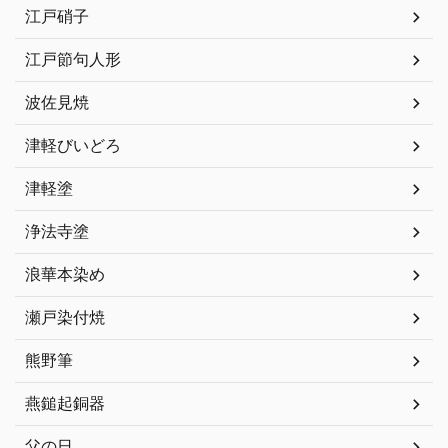
江戸硝子
江戸節句人形
波佐見焼
津軽びいどろ
津軽塗
浄法寺塗
浪華本染め
瀬戸染付焼
熊野筆
燕鎚起銅器
父の日