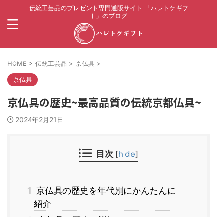
伝統工芸品のプレゼント専門通販サイト 「ハレトケギフ
ト」のブログ
HOME
>
伝統工芸品
>
京仏具
>
京仏具
京仏具の歴史~最高品質の伝統京都仏具~
2024年2月21日
目次
[
hide
]
1
京仏具の歴史を年代別にかんたんに
紹介