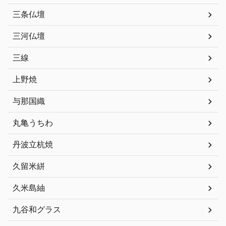
三条仏壇
三河仏壇
三線
上野焼
与那国織
丸亀うちわ
丹波立杭焼
久留米絣
久米島紬
九谷和グラス