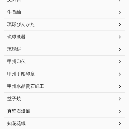
牛首紬
琉球びんがた
琉球漆器
琉球絣
甲州印伝
甲州手彫印章
甲州水晶貴石細工
益子焼
真壁石燈籠
知花花織