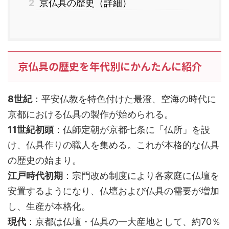
2
京仏具の歴史（詳細）
京仏具の歴史を年代別にかんたんに紹介
8世紀
：平安仏教を特色付けた最澄、空海の時代に
京都における仏具の製作が始められる。
11世紀初頭
：仏師定朝が京都七条に「仏所」を設
け、仏具作りの職人を集める。これが本格的な仏具
の歴史の始まり。
江戸時代初期
：宗門改め制度により各家庭に仏壇を
安置するようになり、仏壇および仏具の需要が増加
し、生産が本格化。
現代
：京都は仏壇・仏具の一大産地として、約70％