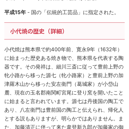
平成15年
- 国の「伝統的工芸品」に指定された。
小代焼の歴史（詳細）
小代焼は熊本県で約400年前、寛永9年（1632年）
に始まった歴史ある焼き物で、熊本県を代表する陶
器です。その発祥は、細川三斎に従って豊前上野の
牝小路から移った源七（牝小路家）と豊前上野の加
津羅木山から移った安左衛門（葛城家）が小岱山
麓、現在の玉名郡南関町宮尾に登り窯を開いたこと
に始まると言われています。源七は丹後国の陶工で
あり、八左衛門は豊前国の陶工と伝えられ、帰化人
とする説もありますが、明らかではありません。ま
た、加藤清正に伴って来た韋登新九郎が加藤家の御