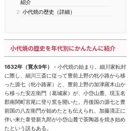
紹介
2
小代焼の歴史（詳細）
小代焼の歴史を年代別にかんたんに紹介
1632年（寛永9年）
- 小代焼の始まり。細川家転封
に際し、細川三斎に従って豊前上野の牝小路から移
った源七（牝小路家）と、豊前上野の加津羅木山か
ら移った安左衛門（葛城家）が、小岱山麓、現玉名
郡南関町宮尾に登り窯を開いた。丹後国の源七と豊
前国の八左衛門が始めたとも伝えられ、加藤清正に
伴い来た韋登新九郎が小岱山麓で茶陶器を焼き始め
たという説もある。