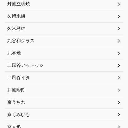
丹波立杭焼
久留米絣
久米島紬
九谷和グラス
九谷焼
二風谷アットゥㇱ
二風谷イタ
井波彫刻
京うちわ
京くみひも
京人形