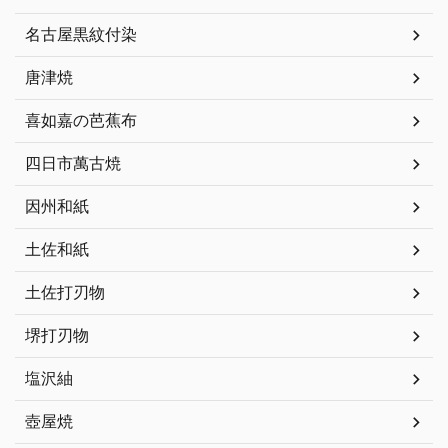
名古屋黒紋付染
唐津焼
喜如嘉の芭蕉布
四日市萬古焼
因州和紙
土佐和紙
土佐打刃物
堺打刃物
塩沢紬
壺屋焼