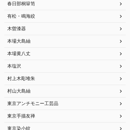
春日部桐簞笥
有松・鳴海絞
木曽漆器
本場大島紬
本場黄八丈
本塩沢
村上木彫堆朱
村山大島紬
東京アンチモニー工芸品
東京手描友禅
東京染小紋