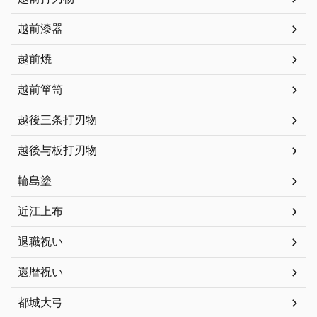
越前漆器
越前焼
越前箪笥
越後三条打刃物
越後与板打刃物
輪島塗
近江上布
退職祝い
還暦祝い
都城大弓