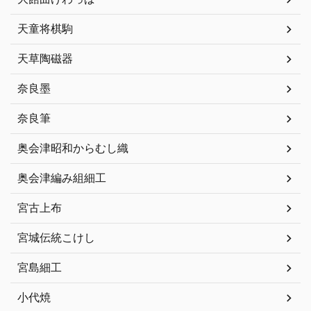
天童将棋駒
天草陶磁器
奈良墨
奈良筆
奥会津昭和からむし織
奥会津編み組細工
宮古上布
宮城伝統こけし
宮島細工
小代焼