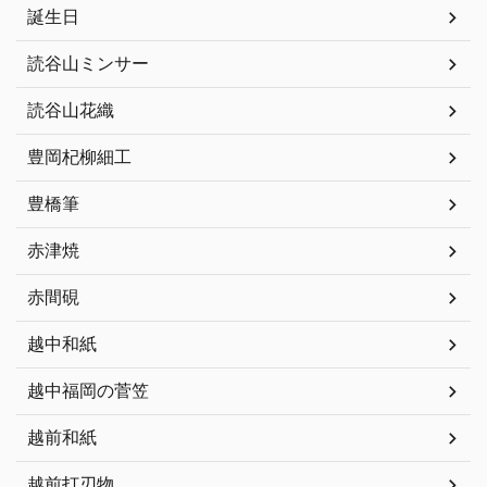
誕生日
読谷山ミンサー
読谷山花織
豊岡杞柳細工
豊橋筆
赤津焼
赤間硯
越中和紙
越中福岡の菅笠
越前和紙
越前打刃物