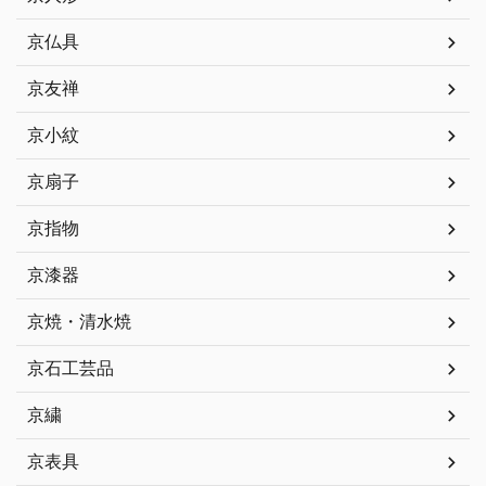
京仏具
京友禅
京小紋
京扇子
京指物
京漆器
京焼・清水焼
京石工芸品
京繍
京表具