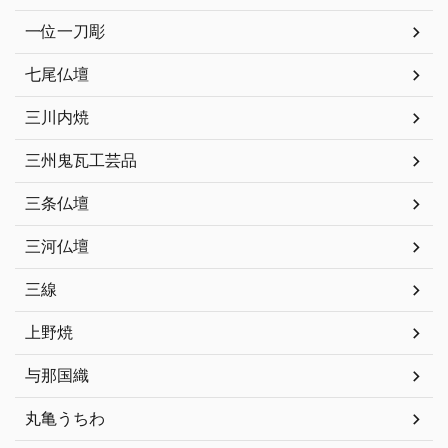
一位一刀彫
七尾仏壇
三川内焼
三州鬼瓦工芸品
三条仏壇
三河仏壇
三線
上野焼
与那国織
丸亀うちわ