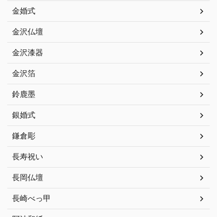
金婚式
金沢仏壇
金沢漆器
金沢箔
鈴鹿墨
銀婚式
鎌倉彫
長寿祝い
長岡仏壇
長崎べっ甲