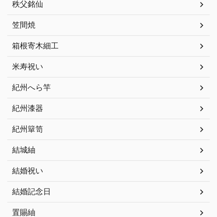
秩父銘仙
笠間焼
箱根寄木細工
米寿祝い
紀州へら竿
紀州漆器
紀州簞笥
結城紬
結婚祝い
結婚記念日
置賜紬