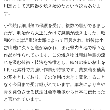
用窯として茶陶器を焼き始めたという説もありま
す。
小代焼は細川藩の保護を受け、複数の窯ができまし
たが、明治から大正にかけて廃業が続きました。昭
和6年には近重治太郎によって再興され、戦後は小
岱山麓に次々と窯が築かれ、また県内各地で様々な
作品が作られています。この焼き物は朝鮮半島の流
れを汲む技術・技法を特徴とし、鉄分の多い粘土を
用いた素朴で力強い作風が特徴です。藁灰釉を釉薬
の基本としており、その使用は大きく変化すること
なく今日まで受け継がれています。藁灰により白や
青を発色させる技法は会寧地域から日本に伝わった
と言われています。