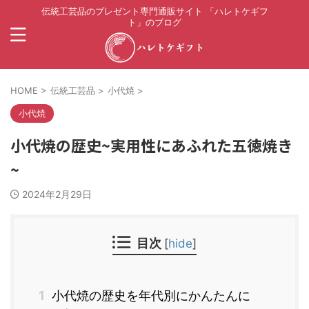
伝統工芸品のプレゼント専門通販サイト 「ハレトケギフ
ト」のブログ
HOME
>
伝統工芸品
>
小代焼
>
小代焼
小代焼の歴史~実用性にあふれた五徳焼き
~
2024年2月29日
目次
[
hide
]
1
小代焼の歴史を年代別にかんたんに