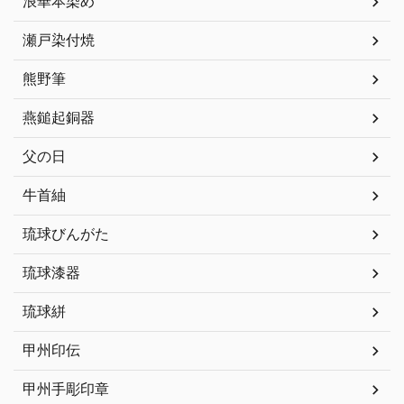
浪華本染め
瀬戸染付焼
熊野筆
燕鎚起銅器
父の日
牛首紬
琉球びんがた
琉球漆器
琉球絣
甲州印伝
甲州手彫印章