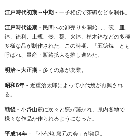
江戸時代初期～中期
- 一子相伝で茶碗などを制作。
江戸時代後期
- 民間への卸売りを開始し、碗、皿、
鉢、徳利、土瓶、壺、甕、火鉢、植木鉢などの多種
多様な品が制作された。この時期、「五徳焼」とも
呼ばれ、量産・販路拡大を推し進めた。
明治～大正期
- 多くの窯が廃業。
昭和6年
- 近重治太郎によって小代焼が再興され
る。
戦後
- 小岱山麓に次々と窯が築かれ、県内各地で
様々な作品が作られるようになった。
平成14年
- 「小代焼 窯元の会」が発足。