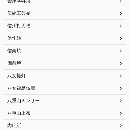
会津本郷焼
伝統工芸品
信州打刃物
信州紬
信楽焼
備前焼
八女提灯
八女福島仏壇
八重山ミンサー
八重山上布
内山紙