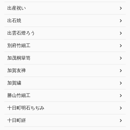
出産祝い
出石焼
出雲石燈ろう
別府竹細工
加茂桐簞笥
加賀友禅
加賀繍
勝山竹細工
十日町明石ちぢみ
十日町絣