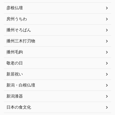
彦根仏壇
房州うちわ
播州そろばん
播州三木打刃物
播州毛鉤
敬老の日
新居祝い
新潟・白根仏壇
新潟漆器
日本の食文化