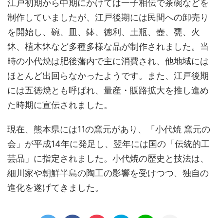
江戸初期から中期にかけては一子相伝で茶碗などを
制作していましたが、江戸後期には民間への卸売り
を開始し、碗、皿、鉢、徳利、土瓶、壺、甕、火
鉢、植木鉢など多種多様な品が制作されました。当
時の小代焼は肥後藩内で主に消費され、他地域には
ほとんど出回らなかったようです。また、江戸後期
には五徳焼とも呼ばれ、量産・販路拡大を推し進め
た時期に宣伝されました。
現在、熊本県には11の窯元があり、「小代焼 窯元の
会」が平成14年に発足し、翌年には国の「伝統的工
芸品」に指定されました。小代焼の歴史と技法は、
細川家や朝鮮半島の陶工の影響を受けつつ、独自の
進化を遂げてきました。