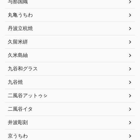
与那国織
丸亀うちわ
丹波立杭焼
久留米絣
久米島紬
九谷和グラス
九谷焼
二風谷アットゥㇱ
二風谷イタ
井波彫刻
京うちわ