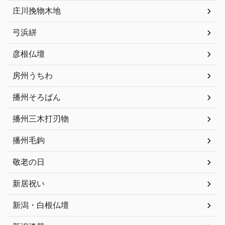
庄川挽物木地
弓浜絣
彦根仏壇
房州うちわ
播州そろばん
播州三木打刃物
播州毛鉤
敬老の日
新居祝い
新潟・白根仏壇