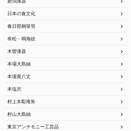
新潟漆器
日本の食文化
春日部桐簞笥
有松・鳴海絞
木曽漆器
本場大島紬
本場黄八丈
本塩沢
村上木彫堆朱
村山大島紬
東京アンチモニー工芸品