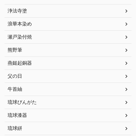
浄法寺塗
浪華本染め
瀬戸染付焼
熊野筆
燕鎚起銅器
父の日
牛首紬
琉球びんがた
琉球漆器
琉球絣