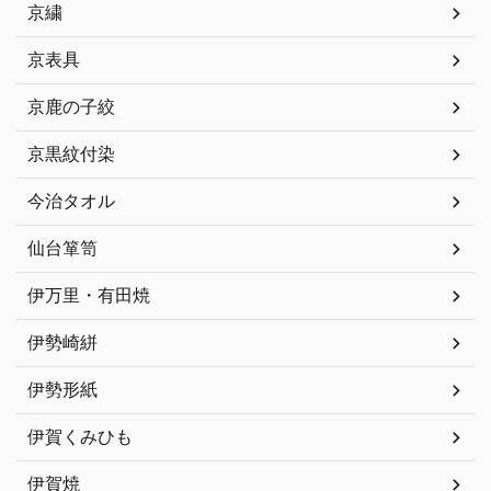
京繍
京表具
京鹿の子絞
京黒紋付染
今治タオル
仙台箪笥
伊万里・有田焼
伊勢崎絣
伊勢形紙
伊賀くみひも
伊賀焼