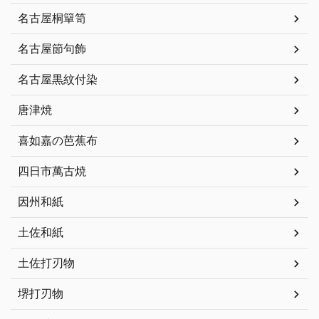
名古屋桐簞笥
名古屋節句飾
名古屋黒紋付染
唐津焼
喜如嘉の芭蕉布
四日市萬古焼
因州和紙
土佐和紙
土佐打刃物
堺打刃物