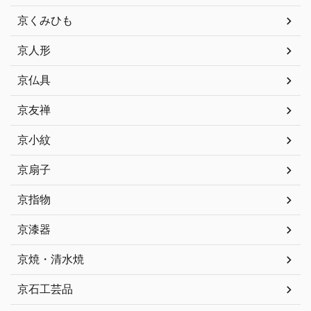
京くみひも
京人形
京仏具
京友禅
京小紋
京扇子
京指物
京漆器
京焼・清水焼
京石工芸品