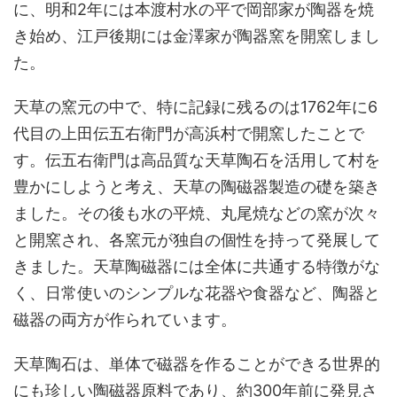
に、明和2年には本渡村水の平で岡部家が陶器を焼
き始め、江戸後期には金澤家が陶器窯を開窯しまし
た。
天草の窯元の中で、特に記録に残るのは1762年に6
代目の上田伝五右衛門が高浜村で開窯したことで
す。伝五右衛門は高品質な天草陶石を活用して村を
豊かにしようと考え、天草の陶磁器製造の礎を築き
ました。その後も水の平焼、丸尾焼などの窯が次々
と開窯され、各窯元が独自の個性を持って発展して
きました。天草陶磁器には全体に共通する特徴がな
く、日常使いのシンプルな花器や食器など、陶器と
磁器の両方が作られています。
天草陶石は、単体で磁器を作ることができる世界的
にも珍しい陶磁器原料であり、約300年前に発見さ