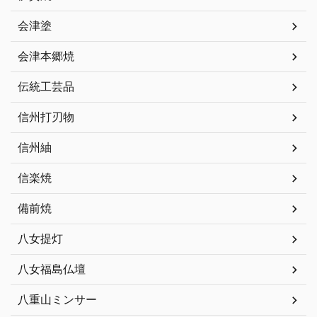
会津塗
会津本郷焼
伝統工芸品
信州打刃物
信州紬
信楽焼
備前焼
八女提灯
八女福島仏壇
八重山ミンサー