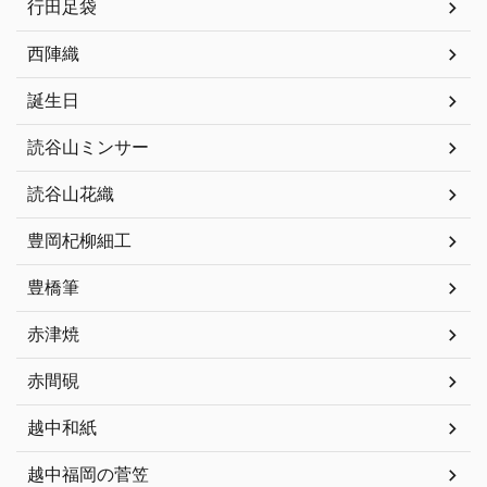
行田足袋
西陣織
誕生日
読谷山ミンサー
読谷山花織
豊岡杞柳細工
豊橋筆
赤津焼
赤間硯
越中和紙
越中福岡の菅笠