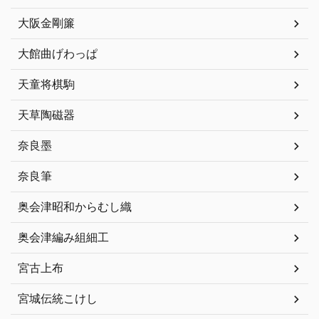
大阪金剛簾
大館曲げわっぱ
天童将棋駒
天草陶磁器
奈良墨
奈良筆
奥会津昭和からむし織
奥会津編み組細工
宮古上布
宮城伝統こけし