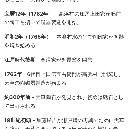
宝暦12年（1762年）
- 高浜村の庄屋上田家が肥前
の陶工を招いて磁器製造を開始。
明和2年（1765年）
- 本渡村水の平で岡部家が陶器
を焼き始める。
江戸時代後期
- 金澤家が陶器窯を開窯。
1762年
- 6代目上田伝五右衛門が高浜村で開窯し、
天草の陶磁器製造が始まる。
約300年前
- 天草陶石が発見され、初めは砥石とし
て出荷される。
19世紀初頭
- 加藤民吉が瀬戸焼の再興のために天草
を訪れ、天草の窯元である上田宣珍から技術を学