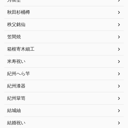
秋田杉桶樽
秩父銘仙
笠間焼
箱根寄木細工
米寿祝い
紀州へら竿
紀州漆器
紀州簞笥
結城紬
結婚祝い