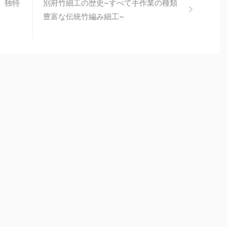
、独特
別府竹細工の歴史~すべて手作業の種類
豊富な伝統竹編み細工~