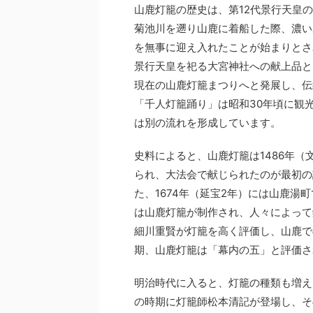
山鹿灯籠の歴史は、第12代景行天皇
菊池川を遡り山鹿に着船した際、濃い
を無事に迎え入れたことが始まりとさ
景行天皇を祀る大宮神社への献上品と
現在の山鹿灯籠まつりへと発展し、伝
「千人灯籠踊り」は昭和30年頃に観
は別の流れを形成しています。
史料によると、山鹿灯籠は1486年（
られ、大法会で献じられたのが最初の
た、1674年（延宝2年）には山鹿湯
は山鹿灯籠が制作され、人々によって
細川重賢が灯籠を高く評価し、山鹿で
期、山鹿灯籠は「幕内の五」と評価さ
明治時代に入ると、灯籠の種類も増え
の時期に灯籠師松本清記が登場し、そ