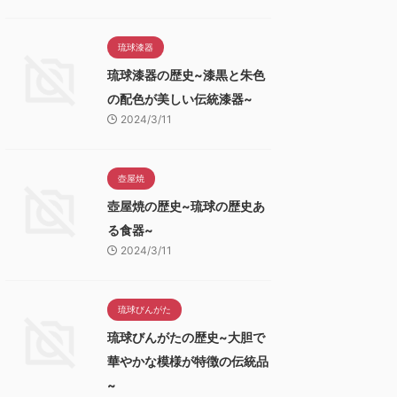
琉球漆器
琉球漆器の歴史~漆黒と朱色
の配色が美しい伝統漆器~
2024/3/11
壺屋焼
壺屋焼の歴史~琉球の歴史あ
る食器~
2024/3/11
琉球びんがた
琉球びんがたの歴史~大胆で
華やかな模様が特徴の伝統品
~