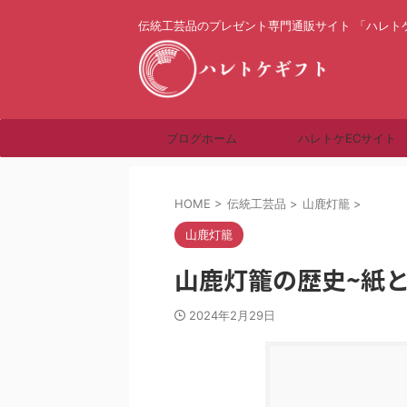
伝統工芸品のプレゼント専門通販サイト 「ハレト
ブログホーム
ハレトケECサイト
HOME
>
伝統工芸品
>
山鹿灯籠
>
山鹿灯籠
山鹿灯籠の歴史~紙
2024年2月29日