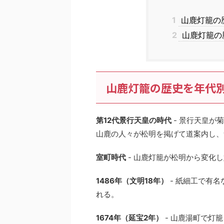
1
山鹿灯籠の
2
山鹿灯籠の
山鹿灯籠の歴史を年代
第12代景行天皇の時代
- 景行天皇が
山鹿の人々が松明を掲げて道案内し、
室町時代
- 山鹿灯籠が松明から変化
1486年（文明18年）
- 紙細工で有
れる。
1674年（延宝2年）
- 山鹿湯町で灯