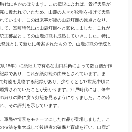
の時代にさかのぼります。この伝説によれば、景行天皇が
霧に覆われていたため、山鹿の人々が松明を掲げて天皇
れています。この出来事が後の山鹿灯籠の原点となり、
して、室町時代には山鹿灯籠へと変化しました。これが
統工芸品としての山鹿灯籠も成熟していきました。特に
光資源として新たに考案されたもので、山鹿灯籠の伝統と
文明18年）に紙細工で有名な山口兵衛によって数百個が作
記録であり、これが紙灯籠の由来とされています。ま
町で灯籠を見物する記録があり、少なくとも17世紀中頃に
鑑賞されていたことが分かります。江戸時代には、藩主
の狩りの際に度々灯籠を見るようになりました。この時
れ、その評判を示しています。
、軍艦や情景をモチーフにした作品が登場しました。こ
の技法を集大成して後継者の確保と育成を行い、山鹿灯