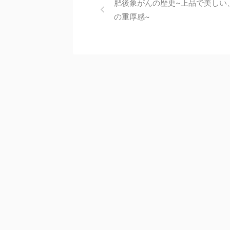
肥後象がんの歴史~上品で美しい
の重厚感~