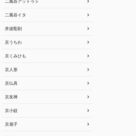
二風谷アットゥㇱ
二風谷イタ
井波彫刻
京うちわ
京くみひも
京人形
京仏具
京友禅
京小紋
京扇子