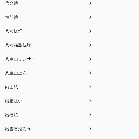
信楽焼
備前焼
八女提灯
八女福島仏壇
八重山ミンサー
八重山上布
内山紙
出産祝い
出石焼
出雲石燈ろう