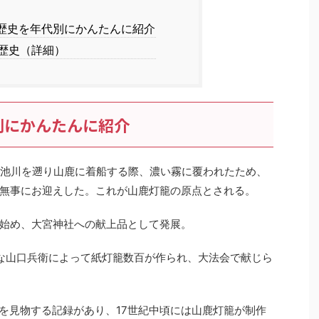
歴史を年代別にかんたんに紹介
歴史（詳細）
別にかんたんに紹介
菊池川を遡り山鹿に着船する際、濃い霧に覆われたため、
無事にお迎えした。これが山鹿灯籠の原点とされる。
し始め、大宮神社への献上品として発展。
名な山口兵衛によって紙灯籠数百が作られ、大法会で献じら
籠を見物する記録があり、17世紀中頃には山鹿灯籠が制作