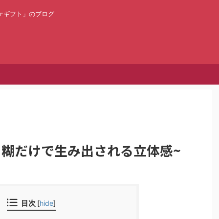
ケギフト」のブログ
と糊だけで生み出される立体感~
目次
[
hide
]