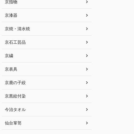
京指物
京漆器
京焼・清水焼
京石工芸品
京繍
京表具
京鹿の子絞
京黒紋付染
今治タオル
仙台箪笥