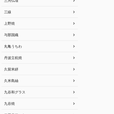
三河仏壇
三線
上野焼
与那国織
丸亀うちわ
丹波立杭焼
久留米絣
久米島紬
九谷和グラス
九谷焼