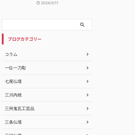
2024/3/11
ブログカテゴリー
コラム
一位一刀彫
七尾仏壇
三川内焼
三州鬼瓦工芸品
三条仏壇