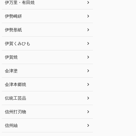
伊万里・有田焼
伊勢崎絣
伊勢形紙
伊賀くみひも
伊賀焼
会津塗
会津本郷焼
伝統工芸品
信州打刃物
信州紬