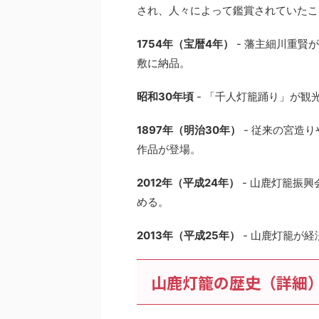
され、人々によって鑑賞されていたこ
1754年（宝暦4年）
- 藩主細川重賢
敷に納品。
昭和30年頃
- 「千人灯籠踊り」が観
1897年（明治30年）
- 従来の宮造
作品が登場。
2012年（平成24年）
- 山鹿灯籠振
める。
2013年（平成25年）
- 山鹿灯籠が
山鹿灯籠の歴史（詳細