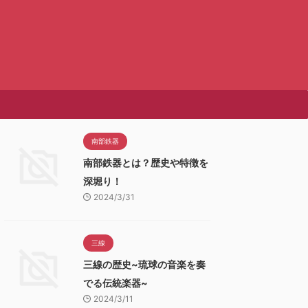
南部鉄器
南部鉄器とは？歴史や特徴を
深堀り！
2024/3/31
三線
三線の歴史~琉球の音楽を奏
でる伝統楽器~
2024/3/11