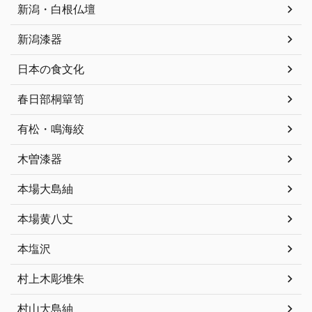
新潟・白根仏壇
新潟漆器
日本の食文化
春日部桐簞笥
有松・鳴海絞
木曽漆器
本場大島紬
本場黄八丈
本塩沢
村上木彫堆朱
村山大島紬