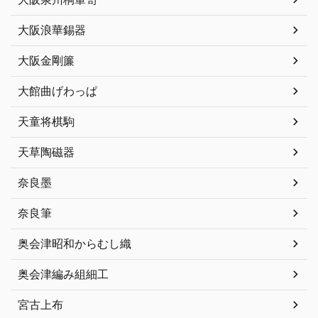
大阪浪華錫器
大阪金剛簾
大館曲げわっぱ
天童将棋駒
天草陶磁器
奈良墨
奈良筆
奥会津昭和からむし織
奥会津編み組細工
宮古上布