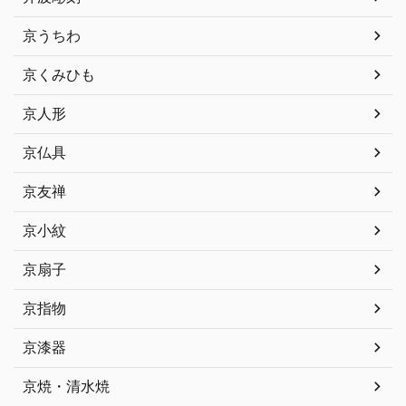
京うちわ
京くみひも
京人形
京仏具
京友禅
京小紋
京扇子
京指物
京漆器
京焼・清水焼