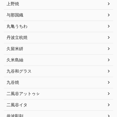
上野焼
与那国織
丸亀うちわ
丹波立杭焼
久留米絣
久米島紬
九谷和グラス
九谷焼
二風谷アットゥㇱ
二風谷イタ
井波彫刻