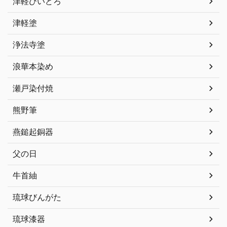
津軽びいどろ
津軽塗
浄法寺塗
浪華本染め
瀬戸染付焼
熊野筆
燕鎚起銅器
父の日
牛首紬
琉球びんがた
琉球漆器