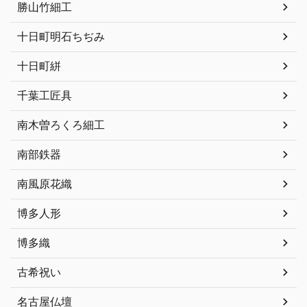
勝山竹細工
十日町明石ちぢみ
十日町絣
千葉工匠具
南木曽ろくろ細工
南部鉄器
南風原花織
博多人形
博多織
古希祝い
名古屋仏壇