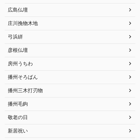
広島仏壇
庄川挽物木地
弓浜絣
彦根仏壇
房州うちわ
播州そろばん
播州三木打刃物
播州毛鉤
敬老の日
新居祝い