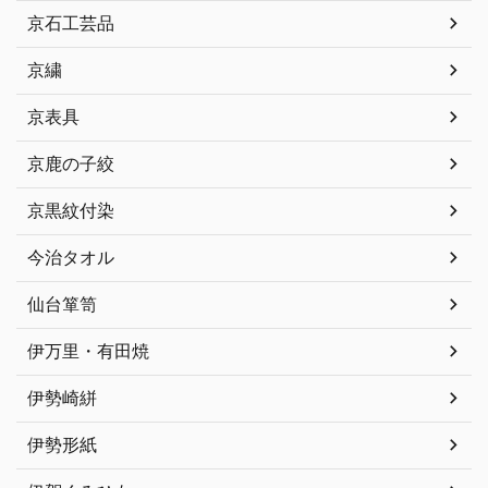
京石工芸品
京繍
京表具
京鹿の子絞
京黒紋付染
今治タオル
仙台箪笥
伊万里・有田焼
伊勢崎絣
伊勢形紙