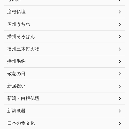
彦根仏壇
房州うちわ
播州そろばん
播州三木打刃物
播州毛鉤
敬老の日
新居祝い
新潟・白根仏壇
新潟漆器
日本の食文化