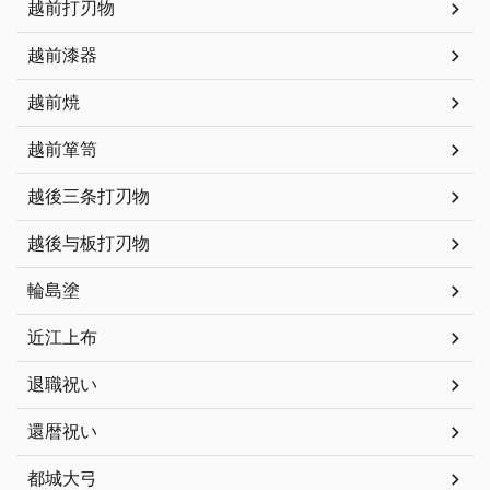
越前打刃物
越前漆器
越前焼
越前箪笥
越後三条打刃物
越後与板打刃物
輪島塗
近江上布
退職祝い
還暦祝い
都城大弓