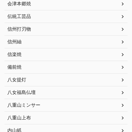
会津本郷焼
伝統工芸品
信州打刃物
信州紬
信楽焼
備前焼
八女提灯
八女福島仏壇
八重山ミンサー
八重山上布
内山紙