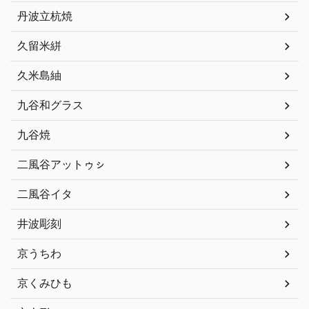
丹波立杭焼
久留米絣
久米島紬
九谷和グラス
九谷焼
二風谷アットゥㇱ
二風谷イタ
井波彫刻
京うちわ
京くみひも