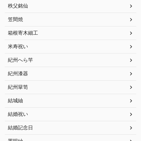
秩父銘仙
笠間焼
箱根寄木細工
米寿祝い
紀州へら竿
紀州漆器
紀州簞笥
結城紬
結婚祝い
結婚記念日