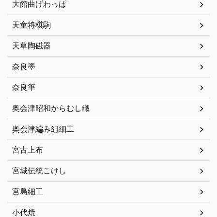
大館曲げわっぱ
天童将棋駒
天草陶磁器
奈良墨
奈良筆
奥会津昭和からむし織
奥会津編み組細工
宮古上布
宮城伝統こけし
宮島細工
小代焼