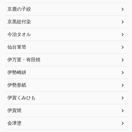
京鹿の子絞
京黒紋付染
今治タオル
仙台箪笥
伊万里・有田焼
伊勢崎絣
伊勢形紙
伊賀くみひも
伊賀焼
会津塗