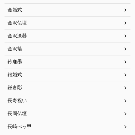
金婚式
金沢仏壇
金沢漆器
金沢箔
鈴鹿墨
銀婚式
鎌倉彫
長寿祝い
長岡仏壇
長崎べっ甲