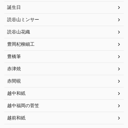
誕生日
読谷山ミンサー
読谷山花織
豊岡杞柳細工
豊橋筆
赤津焼
赤間硯
越中和紙
越中福岡の菅笠
越前和紙