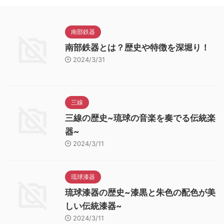
南部鉄器
南部鉄器とは？歴史や特徴を深堀り！
2024/3/31
三線
三線の歴史~琉球の音楽を奏でる伝統楽
器~
2024/3/11
琉球漆器
琉球漆器の歴史~漆黒と朱色の配色が美
しい伝統漆器~
2024/3/11