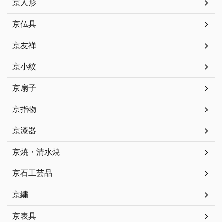
京人形
京仏具
京友禅
京小紋
京扇子
京指物
京漆器
京焼・清水焼
京石工芸品
京繍
京表具