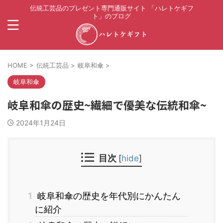
伝統工芸品のプレゼント専門通販サイト 「ハレトケギフ
ト」のブログ
HOME
>
伝統工芸品
>
岐阜和傘
>
岐阜和傘
岐阜和傘の歴史~繊細で優美な伝統和傘~
2024年1月24日
目次
[
hide
]
1
岐阜和傘の歴史を年代別にかんたん
に紹介