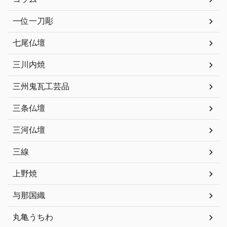
一位一刀彫
七尾仏壇
三川内焼
三州鬼瓦工芸品
三条仏壇
三河仏壇
三線
上野焼
与那国織
丸亀うちわ