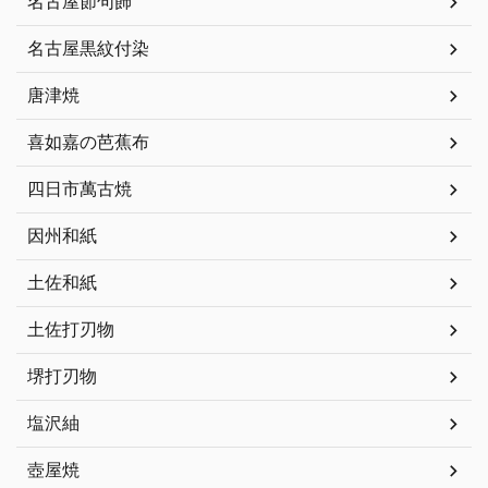
名古屋節句飾
名古屋黒紋付染
唐津焼
喜如嘉の芭蕉布
四日市萬古焼
因州和紙
土佐和紙
土佐打刃物
堺打刃物
塩沢紬
壺屋焼