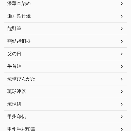
浪華本染め
瀬戸染付焼
熊野筆
燕鎚起銅器
父の日
牛首紬
琉球びんがた
琉球漆器
琉球絣
甲州印伝
甲州手彫印章