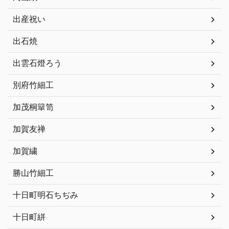
出産祝い
出石焼
出雲石燈ろう
別府竹細工
加茂桐簞笥
加賀友禅
加賀繍
勝山竹細工
十日町明石ちぢみ
十日町絣