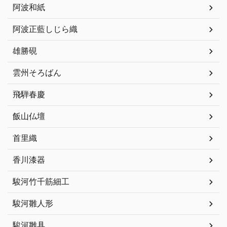
阿波和紙
阿波正藍しじら織
雄勝硯
雲州そろばん
飛騨春慶
飯山仏壇
首里織
香川漆器
駿河竹千筋細工
駿河雛人形
駿河雛具