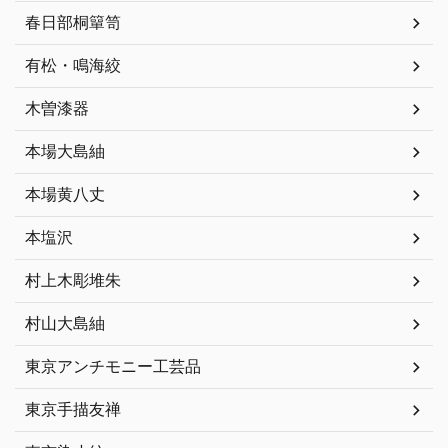
春日部桐簞笥
有松・鳴海絞
木曽漆器
本場大島紬
本場黄八丈
本塩沢
村上木彫堆朱
村山大島紬
東京アンチモニー工芸品
東京手描友禅