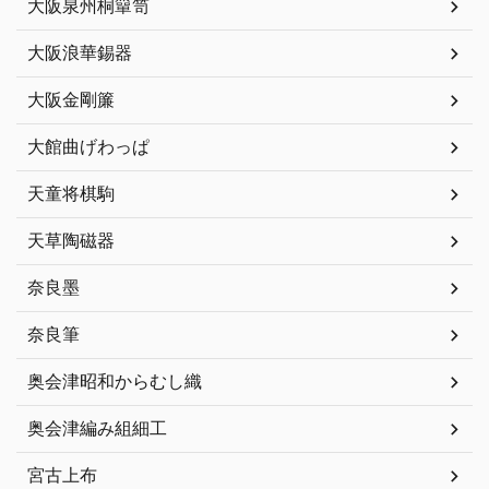
大阪泉州桐簞笥
大阪浪華錫器
大阪金剛簾
大館曲げわっぱ
天童将棋駒
天草陶磁器
奈良墨
奈良筆
奥会津昭和からむし織
奥会津編み組細工
宮古上布