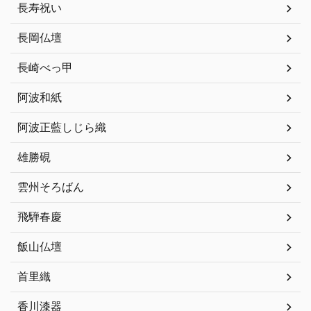
長寿祝い
長岡仏壇
長崎べっ甲
阿波和紙
阿波正藍しじら織
雄勝硯
雲州そろばん
飛騨春慶
飯山仏壇
首里織
香川漆器