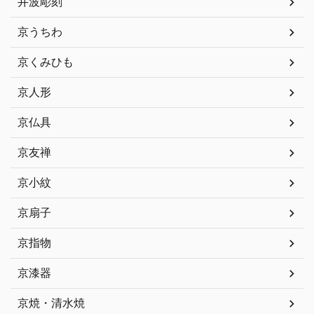
井波彫刻
京うちわ
京くみひも
京人形
京仏具
京友禅
京小紋
京扇子
京指物
京漆器
京焼・清水焼