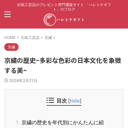
伝統工芸品のプレゼント専門通販サイト 「ハレトケギフ
ト」のブログ
HOME
>
伝統工芸品
>
京繍
>
京繍
京繍の歴史~多彩な色彩の日本文化を象徴
する美~
2024年2月21日
目次
[
hide
]
1
京繍の歴史を年代別にかんたんに紹