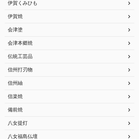
伊賀くみひも
伊賀焼
会津塗
会津本郷焼
伝統工芸品
信州打刃物
信州紬
信楽焼
備前焼
八女提灯
八女福島仏壇