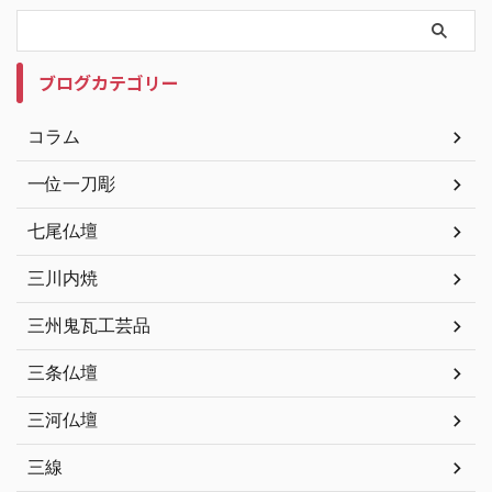
ブログカテゴリー
コラム
一位一刀彫
七尾仏壇
三川内焼
三州鬼瓦工芸品
三条仏壇
三河仏壇
三線