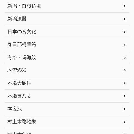
新潟・白根仏壇
新潟漆器
日本の食文化
春日部桐簞笥
有松・鳴海絞
木曽漆器
本場大島紬
本場黄八丈
本塩沢
村上木彫堆朱