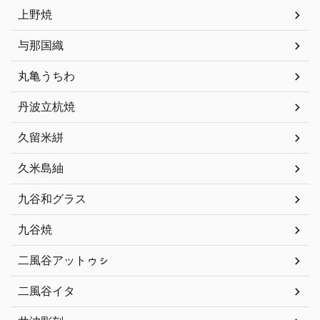
上野焼
与那国織
丸亀うちわ
丹波立杭焼
久留米絣
久米島紬
九谷和グラス
九谷焼
二風谷アットゥㇱ
二風谷イタ