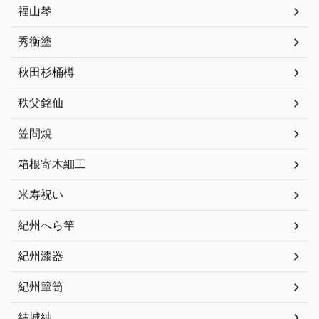
福山琴
秀衡塗
秋田杉桶樽
秩父銘仙
笠間焼
箱根寄木細工
米寿祝い
紀州へら竿
紀州漆器
紀州簞笥
結城紬