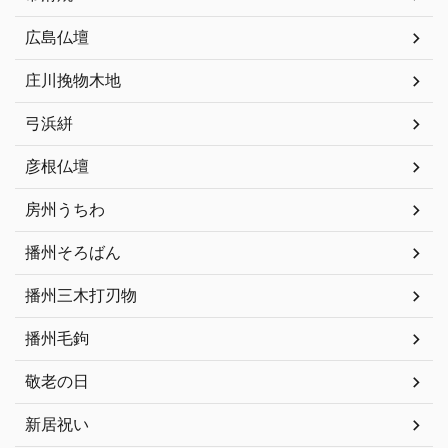
広島仏壇
庄川挽物木地
弓浜絣
彦根仏壇
房州うちわ
播州そろばん
播州三木打刃物
播州毛鉤
敬老の日
新居祝い