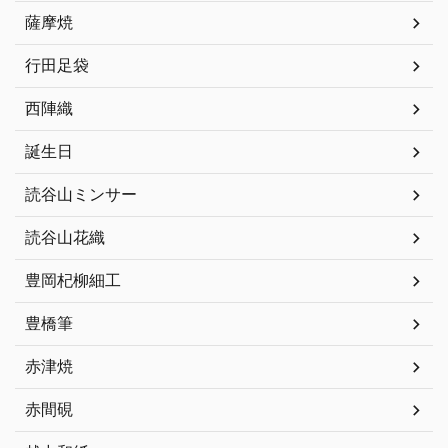
薩摩焼
行田足袋
西陣織
誕生日
読谷山ミンサー
読谷山花織
豊岡杞柳細工
豊橋筆
赤津焼
赤間硯