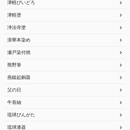
津軽びいどろ
津軽塗
浄法寺塗
浪華本染め
瀬戸染付焼
熊野筆
燕鎚起銅器
父の日
牛首紬
琉球びんがた
琉球漆器