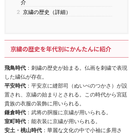
介
2
京繍の歴史（詳細）
京繍の歴史を年代別にかんたんに紹介
飛鳥時代
：刺繍の歴史が始まる。仏画を刺繍で表現
した繍仏が存在。
平安時代
：平安京に縫部司（ぬいべのつかさ）が設
置され、京繍の始まりとされる。この時代から宮廷
貴族の衣服の装飾に用いられる。
鎌倉時代
：武将の胴服に京繍が用いられる。
室町時代
：能衣装に京繍が用いられる。
安土・桃山時代
：華麗な文化の中で小袖に多用さ