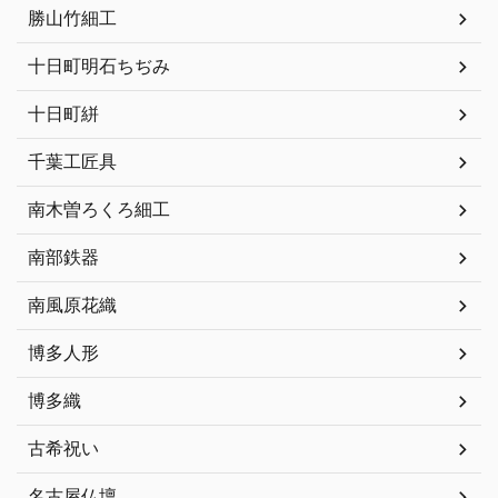
勝山竹細工
十日町明石ちぢみ
十日町絣
千葉工匠具
南木曽ろくろ細工
南部鉄器
南風原花織
博多人形
博多織
古希祝い
名古屋仏壇