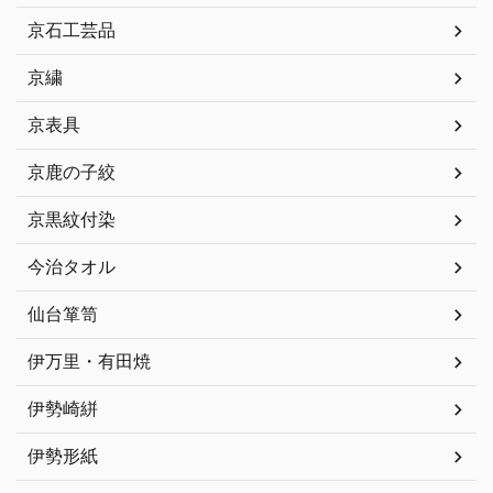
京石工芸品
京繍
京表具
京鹿の子絞
京黒紋付染
今治タオル
仙台箪笥
伊万里・有田焼
伊勢崎絣
伊勢形紙